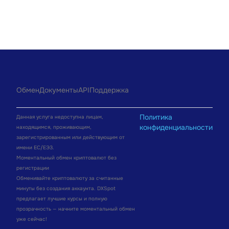
Обмен
Документы
API
Поддержка
Политика
Данная услуга недоступна лицам,
конфиденциальности
находящимся, проживающим,
зарегистрированным или действующим от
имени ЕС/ЕЭЗ.
Моментальный обмен криптовалют без
регистрации
Обменивайте криптовалюту за считанные
минуты без создания аккаунта. DXSpot
предлагает лучшие курсы и полную
прозрачность — начните моментальный обмен
уже сейчас!