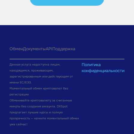
Обмен
Документы
API
Поддержка
Политика
Данная услуга недоступна лицам,
конфиденциальности
находящимся, проживающим,
зарегистрированным или действующим от
имени ЕС/ЕЭЗ.
Моментальный обмен криптовалют без
регистрации
Обменивайте криптовалюту за считанные
минуты без создания аккаунта. DXSpot
предлагает лучшие курсы и полную
прозрачность — начните моментальный обмен
уже сейчас!