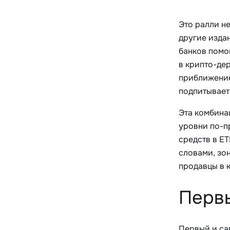
Это ралли не
другие изда
банков помог
в крипто-дер
приближение
подпитывает
Эта комбина
уровни по-п
средств в E
словами, зон
продавцы в 
Первы
Первый и са