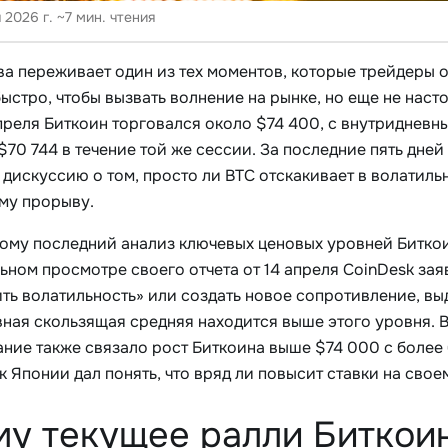
 2026 г.
~7 мин. чтения
ва переживает один из тех моментов, которые трейдеры о
ыстро, чтобы вызвать волнение на рынке, но еще не насто
апреля Биткоин торговался около $74 400, с внутридневн
70 744 в течение той же сессии. За последние пять дне
 дискуссию о том, просто ли BTC отскакивает в волатиль
му прорыву.
ому последний анализ ключевых ценовых уровней Биткоин
ьном просмотре своего отчета от 14 апреля CoinDesk зая
ить волатильность» или создать новое сопротивление, вы
вная скользящая средняя находится выше этого уровня. В
дание также связало рост Биткоина выше $74 000 с бол
нк Японии дал понять, что вряд ли повысит ставки на сво
у текущее ралли Биткои