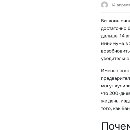
14 апреля
Биткоин сно
достаточно б
дальше. 14 
минимума в $
возобновить
убедительно
Именно поэт
предварител
могут «усил
что 200-дне
же день, из
того, как Ба
Почем