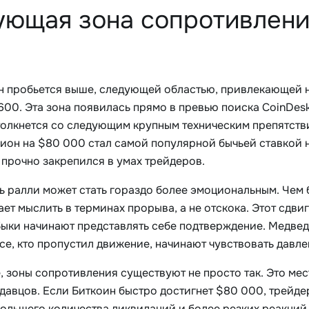
ющая зона сопротивления
н пробьется выше, следующей областью, привлекающей н
600. Эта зона появилась прямо в превью поиска CoinDesk
толкнется со следующим крупным техническим препятстви
ион на $80 000 стал самой популярной бычьей ставкой на
 прочно закрепился в умах трейдеров.
ь ралли может стать гораздо более эмоциональным. Чем 
ет мыслить в терминах прорыва, а не отскока. Этот сдви
Быки начинают представлять себе подтверждение. Медведи
се, кто пропустил движение, начинают чувствовать давле
, зоны сопротивления существуют не просто так. Это мес
давцов. Если Биткоин быстро достигнет $80 000, трейде
большего количества ликвидаций и более резких реакций