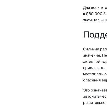
Для всех, кт
к $80 000 б
значительны
Подде
Сильные рал
значение. П
активной то
привлекател
материалы о
опасения ве
Это означает
автоматическ
решительно,