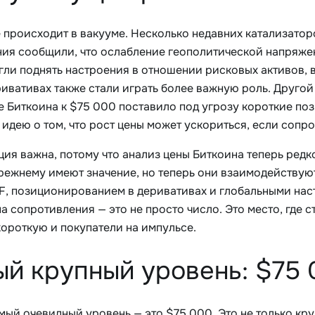
 происходит в вакууме. Несколько недавних катализаторо
ния сообщили, что ослабление геополитической напряже
ли поднять настроения в отношении рисковых активов, в
ивативах также стали играть более важную роль. Другой 
 Биткоина к $75 000 поставило под угрозу короткие по
 идею о том, что рост цены может ускориться, если сопр
ция важна, потому что анализ цены Биткоина теперь редк
режнему имеют значение, но теперь они взаимодейству
TF, позиционированием в деривативах и глобальными на
а сопротивления — это не просто число. Это место, где 
короткую и покупатели на импульсе.
й крупный уровень: $75
мый очевидный уровень — это $75 000. Это не только кру