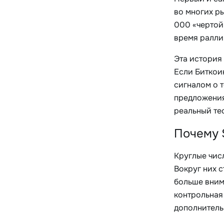
во многих р
000 «чертой 
время ралли 
Эта история 
Если Биткоин
сигналом о т
предложения
реальный тес
Почему 
Круглые чис
Вокруг них с
больше внима
контрольная
дополнитель