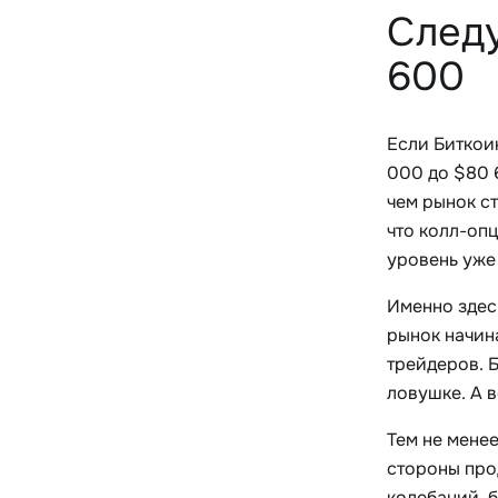
Следу
600
Если Биткои
000 до $80 
чем рынок с
что колл-опц
уровень уже
Именно здес
рынок начина
трейдеров. 
ловушке. А в
Тем не менее
стороны про
колебаний, 