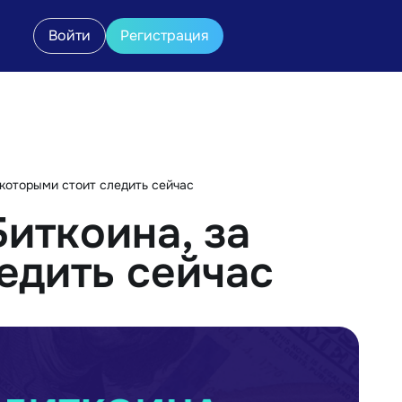
Войти
Регистрация
 которыми стоит следить сейчас
иткоина, за
едить сейчас