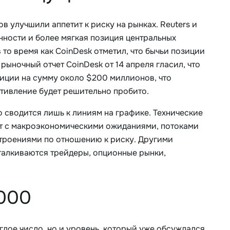
в улучшили аппетит к риску на рынках. Reuters и
нности и более мягкая позиция центральных
 то время как CoinDesk отметил, что бычьи позиции
рыночный отчет CoinDesk от 14 апреля гласил, что
зиции на сумму около $200 миллионов, что
отивление будет решительно пробито.
о сводится лишь к линиям на графике. Технические
ют с макроэкономическими ожиданиями, потоками
строениями по отношению к риску. Другими
сталкиваются трейдеры, опционные рынки,
 000
глое число, но и уровень, который уже обсуждался