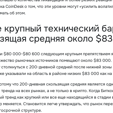
а CoinDesk о том, что эти уровни могут «усилить волати
мать об этом.
 крупный технический ба
зящая средняя около $8
и $80 000-$80 600 следующим крупным препятствием я
жество рыночных источников помещают около $83 000. В
 столкнуться с 200-дневной средней после нижней зоны
же указывали на область в районе низких $83 000 как н
потому что 200-дневная скользящая средняя является о
тренда на всех рынках, а не только в крипто. Когда Бит
ый тренд как хрупкий или все еще находящийся в стадии
р меняется. Становится легче утверждать, что рынок пе
госрочной структуре.