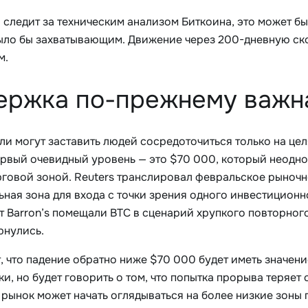
о следит за техническим анализом Биткоина, это может б
ыло бы захватывающим. Движение через 200-дневную с
м.
ржка по-прежнему важна
ли могут заставить людей сосредоточиться только на цел
ервый очевидный уровень — это $70 000, который неодно
рговой зоной. Reuters транслировал февральское рыночн
ьная зона для входа с точки зрения одного инвестицион
т Barron’s помещали BTC в сценарий хрупкого повторног
рнулись.
, что падение обратно ниже $70 000 будет иметь значен
и, но будет говорить о том, что попытка прорыва теряет 
 рынок может начать оглядываться на более низкие зоны