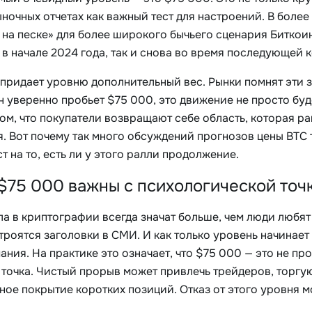
ыночных отчетах как важный тест для настроений. В боле
на песке» для более широкого бычьего сценария Биткоина
в начале 2024 года, так и снова во время последующей к
придает уровню дополнительный вес. Рынки помнят эти зо
 уверенно пробьет $75 000, это движение не просто буд
ом, что покупатели возвращают себе область, которая р
. Вот почему так много обсуждений прогнозов цены BTC 
т на то, есть ли у этого ралли продолжение.
$75 000 важны с психологической точ
ла в криптографии всегда значат больше, чем люди любят
троятся заголовки в СМИ. И как только уровень начинае
ния. На практике это означает, что $75 000 — это не пр
 точка. Чистый прорыв может привлечь трейдеров, торгу
ное покрытие коротких позиций. Отказ от этого уровня 