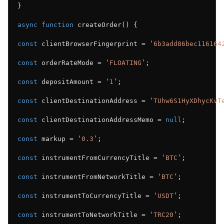
}
async function
 createOrder() {
const
 clientBrowserFingerprint = 
‘6b3add86bec116164
const
 orderRateMode = 
‘FLOATING’
;
const
 depositAmount = 
‘1’
;
const
 clientDestinationAddress = 
‘TUhw6S1HyXDhycKvT
const
 clientDestinationAddressMemo = 
null
;
const
 markup = 
‘0.3’
;
const
 instrumentFromCurrencyTitle = 
‘BTC’
;
const
 instrumentFromNetworkTitle = 
‘BTC’
;
const
 instrumentToCurrencyTitle = 
‘USDT’
;
const
 instrumentToNetworkTitle = 
‘TRC20’
;