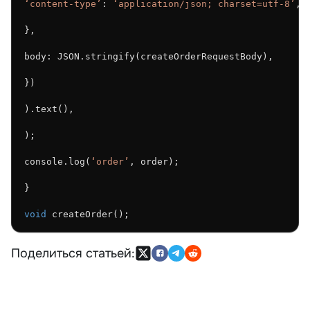
‘content-type’
: 
‘application/json; charset=utf-8’
,
},
body: JSON.stringify(createOrderRequestBody),
})
).text(),
);
console.log(
‘order’
, order);
}
void
 createOrder();
Поделиться статьей: