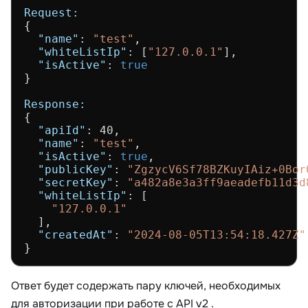
Request:
{

"name"
: 
"test"
,

"whiteListIp"
: [
"127.0.0.1"
],

"isActive"
: 
true
}

Response:
{

"apiId"
: 40,

"name"
: 
"test"
,

"isActive"
: 
true
,

"publicKey"
: 
"ZgzycV6Sf78BZKuyIAiz+0Bor
"secretKey"
: 
"a482a8e3a3ff9aeadefb11d3d
"whiteListIp"
: [

"127.0.0.1"
  ],

"createdAt"
: 
"2024-08-05T13:54:18.427Z"
Ответ будет содержать пару ключей, необходимых
для авторизации при работе с API
v2
.