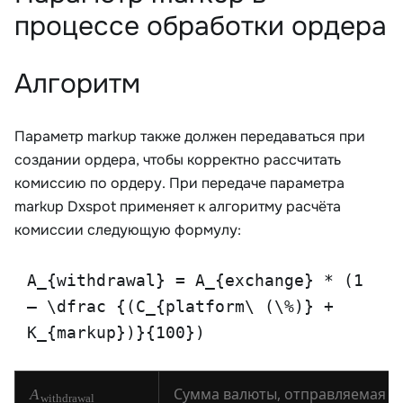
процессе обработки ордера
Алгоритм
Параметр markup также должен передаваться при
создании ордера, чтобы корректно рассчитать
комиссию по ордеру. При передаче параметра
markup Dxspot применяет к алгоритму расчёта
комиссии следующую формулу:
A_{withdrawal} = A_{exchange} * (1
– \dfrac {(C_{platform\ (\%)} +
K_{markup})}{100})
A
withdrawal