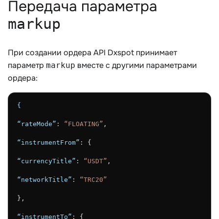
Передача параметра
markup
При создании ордера API Dxspot принимает
параметр
вместе с другими параметрами
markup
ордера:
{
“rateMode”
: 
“FLOATING”
,
“instrumentFrom”
: {
“currencyTitle”
: 
“USDT”
,
“networkTitle”
: 
“TRC20”
},
“instrumentTo”
: {