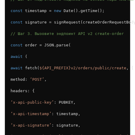
const
 timestamp = 
new
 Date().getTime();
const
 signature = signRequest(createOrderRequestBod
// Шаг 3. Вызовите эндпоинт API v2 create-order
const
 order = JSON.parse(
await
 (
await
 fetch(
${API_PREFIX}v2/orders/public/create
, {
method: 
‘POST’
,
headers: {
‘x-api-public-key’
: PUBKEY,
‘x-api-timestamp’
: timestamp,
‘x-api-signature’
: signature,