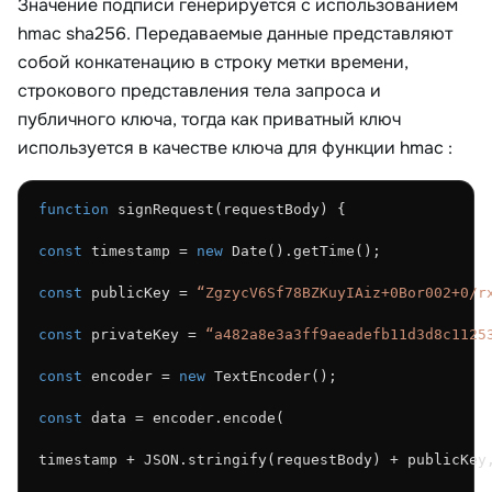
Значение подписи генерируется с использованием
hmac sha256
. Передаваемые данные представляют
собой конкатенацию в строку метки времени,
строкового представления тела запроса и
публичного ключа, тогда как приватный ключ
используется в качестве ключа для функции
hmac
:
function
 signRequest(requestBody) {
const
 timestamp = 
new
 Date().getTime();
const
 publicKey = 
“ZgzycV6Sf78BZKuyIAiz+0Bor002+0/r
const
 privateKey = 
“a482a8e3a3ff9aeadefb11d3d8c1125
const
 encoder = 
new
 TextEncoder();
const
 data = encoder.encode(
timestamp + JSON.stringify(requestBody) + publicKey