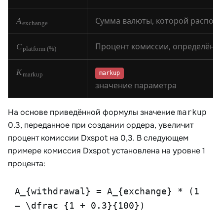
A
exchange
C
platform (%)
K
markup
markup
значение параметра
На основе приведённой формулы значение
markup
0.3, переданное при создании ордера, увеличит
процент комиссии Dxspot на 0,3. В следующем
примере комиссия Dxspot установлена на уровне 1
процента:
A_{withdrawal} = A_{exchange} * (1
– \dfrac {1 + 0.3}{100})