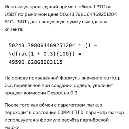
Используя предыдущий пример, обмен 1 BTC на
USDT по рыночной цене
50243.798064469251204
BTC:USDT даст следующую сумму вывода для
клиента:
50243.798064469251204 * (1 –
\dfrac{1 + 0.3}{100}) =
49590.62868963115
На основе приведённой формулы значение
markup
0.3, переданное при создании ордера, увеличит
процент комиссии Dxspot на 0,3.
После того как обмен с параметром markup
переходит в состояние
, параметр markup
COMPLETED
используется в формуле расчёта партнёрской
маржи: