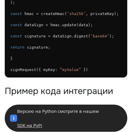
);
const
 hmac = createHmac(
‘sha256’
, privateKey);
const
 dataSign = hmac.update(data);
const
 signature = dataSign.digest(
‘base64’
);
return
 signature;
}
signRequest({ myKey: 
“myValue”
 })
Пример кода интеграции
Версию на Python смотрите в нашем
i
SDK на PyPi