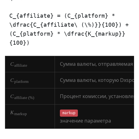
C_{affiliate} = (C_{platform} *
\dfrac{C_{affiliate\ (\%)}}{100}) +
(C_{platform} * \dfrac{K_{markup}}
{100})
C
affiliate
C
platform
C
affiliate (%)
K
markup
markup
значение параметра