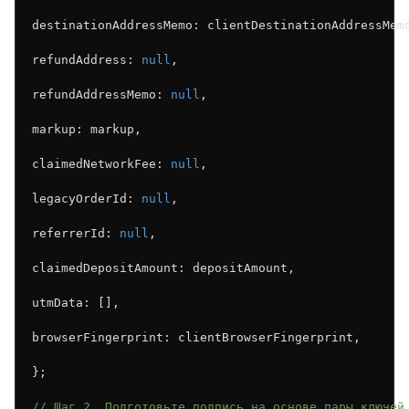
destinationAddressMemo: clientDestinationAddressMem
refundAddress: 
null
,
refundAddressMemo: 
null
,
markup: markup,
claimedNetworkFee: 
null
,
legacyOrderId: 
null
,
referrerId: 
null
,
claimedDepositAmount: depositAmount,
utmData: [],
browserFingerprint: clientBrowserFingerprint,
};
// Шаг 2. Подготовьте подпись на основе пары ключей