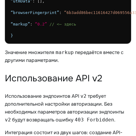
“utmData”
: [],
“browserFingerprint”
: 
“6b3add86bec11616427d069556a3
“markup”
: 
“0.2”
// <— здесь
}
Значение множителя
передаётся вместе с
markup
другими параметрами.
Использование API v2
Использование эндпоинтов API
требует
v2
дополнительной настройки авторизации. Без
необходимых параметров авторизации эндпоинты
будут возвращать ошибку
.
v2
403 Forbidden
Интеграция состоит из двух шагов: создание API-