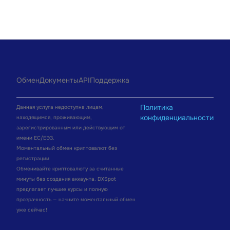
Обмен
Документы
API
Поддержка
Политика
Данная услуга недоступна лицам,
конфиденциальности
находящимся, проживающим,
зарегистрированным или действующим от
имени ЕС/ЕЭЗ.
Моментальный обмен криптовалют без
регистрации
Обменивайте криптовалюту за считанные
минуты без создания аккаунта. DXSpot
предлагает лучшие курсы и полную
прозрачность — начните моментальный обмен
уже сейчас!