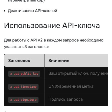
параметра markup)
Деактивацию API-ключей
Использование API-ключа
Для работы с API
в каждом запросе необходимо
v2
указывать 3 заголовка:
Заголовок
Значение
x-api-public-key
UNIX-временная метка
x-api-timestamp
Подпись запроса
x-api-signature