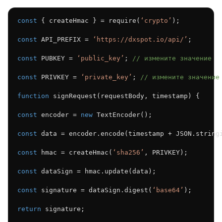
const
 { createHmac } = require(
‘crypto’
);
const
 API_PREFIX = 
‘https://dxspot.io/api/’
;
const
 PUBKEY = 
‘public_key’
; 
// измените значение
const
 PRIVKEY = 
‘private_key’
; 
// измените значение
function
 signRequest(requestBody, timestamp) {
const
 encoder = 
new
 TextEncoder();
const
 data = encoder.encode(timestamp + JSON.string
const
 hmac = createHmac(
‘sha256’
, PRIVKEY);
const
 dataSign = hmac.update(data);
const
 signature = dataSign.digest(
‘base64’
);
return
 signature;