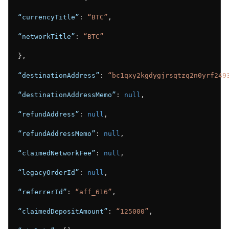
“currencyTitle”
: 
“BTC”
,
“networkTitle”
: 
“BTC”
},
“destinationAddress”
: 
“bc1qxy2kgdygjrsqtzq2n0yrf249
“destinationAddressMemo”
: 
null
,
“refundAddress”
: 
null
,
“refundAddressMemo”
: 
null
,
“claimedNetworkFee”
: 
null
,
“legacyOrderId”
: 
null
,
“referrerId”
: 
“aff_616”
,
“claimedDepositAmount”
: 
“125000”
,