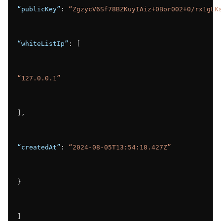
“publicKey”
: 
“ZgzycV6Sf78BZKuyIAiz+0Bor002+0/rx1gLK
“whiteListIp”
: [
“127.0.0.1”
],
“createdAt”
: 
“2024-08-05T13:54:18.427Z”
}
]