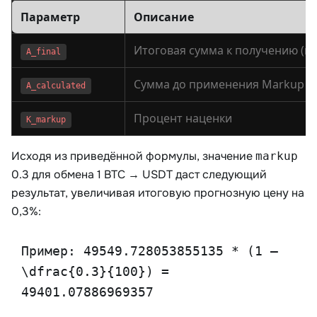
Параметр
Описание
A_final
Сумма до применения Markup
A_calculated
Процент наценки
K_markup
Исходя из приведённой формулы, значение
markup
0.3 для обмена 1 BTC → USDT даст следующий
результат, увеличивая итоговую прогнозную цену на
0,3%:
Пример: 49549.728053855135 * (1 –
\dfrac{0.3}{100}) =
49401.07886969357