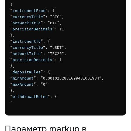
{
“
instrumentFrom
“: {
“
currencyTitle
“: “BTC”,
“
networkTitle
“: “BTC”,
“
precisionDecimals
“: 11
},
“
instrumentTo
“: {
“
currencyTitle
“: “USDT”,
“
networkTitle
“: “TRC20”,
“
precisionDecimals
“: 1
},
“
depositRules
“: {
“
minAmount
“: “0.0010202831699481001984”,
“
maxAmount
“: “0”
},
“
withdrawalRules
“: {
”
Параметр markup в