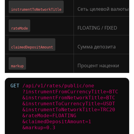
Сеть целевой валюты
instrumentToNetworkTitle
FLOATING / FIXED
rateMode
Сумма депозита
claimedDepositAmount
Процент наценки
markup
GET
/api/v1/rates/public/one

    ?instrumentFromCurrencyTitle=BTC

    &instrumentFromNetworkTitle=BTC

    &instrumentToCurrencyTitle=USDT

    &instrumentToNetworkTitle=TRC20

    &rateMode=FLOATING

    &claimedDepositAmount=1

    &markup=0.3