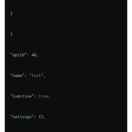
[
{
“apiId”
: 40,
“name”
: 
“test”
,
“isActive”
: 
true
,
“settings”
: {},