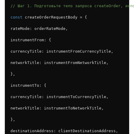
// Шаг 1. Подготовьте тело запроса createOrder, исп
const
 createOrderRequestBody = {
rateMode: orderRateMode,
instrumentFrom: {
currencyTitle: instrumentFromCurrencyTitle,
networkTitle: instrumentFromNetworkTitle,
},
instrumentTo: {
currencyTitle: instrumentToCurrencyTitle,
networkTitle: instrumentToNetworkTitle,
},
destinationAddress: clientDestinationAddress,