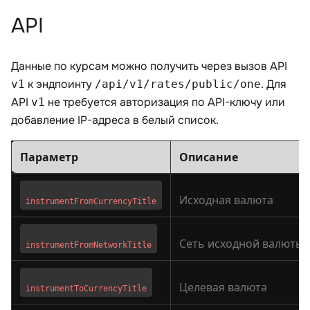
API
Данные по курсам можно получить через вызов API
к эндпоинту
. Для
v1
/api/v1/rates/public/one
API
не требуется авторизация по API-ключу или
v1
добавление IP-адреса в белый список.
Параметр
Описание
Исходная валюта
instrumentFromCurrencyTitle
Сеть исходной валюты
instrumentFromNetworkTitle
Целевая валюта
instrumentToCurrencyTitle