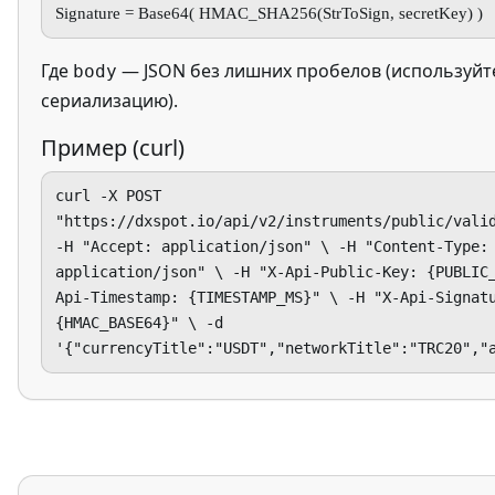
Signature = Base64( HMAC_SHA256(StrToSign, secretKey) )
Где
— JSON без лишних пробелов (используйт
body
сериализацию).
Пример (curl)
curl -X POST
"https://dxspot.io/api/v2/instruments/public/vali
-H "Accept: application/json" \ -H "Content-Type:
application/json" \ -H "X-Api-Public-Key: {PUBLIC
Api-Timestamp: {TIMESTAMP_MS}" \ -H "X-Api-Signat
{HMAC_BASE64}" \ -d
'{"currencyTitle":"USDT","networkTitle":"TRC20","