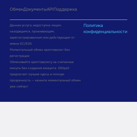
Обмен
Документы
API
Поддержка
Политика
Данная услуга недоступна лицам,
конфиденциальности
находящимся, проживающим,
зарегистрированным или действующим от
имени ЕС/ЕЭЗ.
Моментальный обмен криптовалют без
регистрации
Обменивайте криптовалюту за считанные
минуты без создания аккаунта. DXSpot
предлагает лучшие курсы и полную
прозрачность — начните моментальный обмен
уже сейчас!