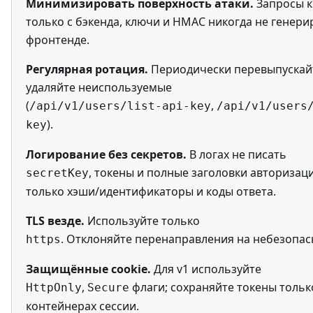
Минимизировать поверхность атаки.
Запросы к
только с бэкенда, ключи и HMAC никогда не генери
фронтенде.
Регулярная ротация.
Периодически перевыпускай
удаляйте неиспользуемые
(
,
/api/v1/users/list-api-key
/api/v1/users
).
key
Логирование без секретов.
В логах не писать
, токены и полные заголовки авторизац
secretKey
только хэши/идентификаторы и коды ответа.
TLS везде.
Используйте только
. Отклоняйте перенаправления на небезопас
https
Защищённые cookie.
Для v1 используйте
,
флаги; сохраняйте токены толь
HttpOnly
Secure
контейнерах сессии.