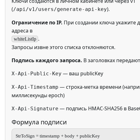
Ключи создаются в личном кабинете или через v1
(
).
/api/v1/users/generate-api-key
Ограничение по IP.
При создании ключа укажите 
адреса в
.
whiteListIp
Запросы извне этого списка отклоняются.
Подпись каждого запроса.
В заголовках передают
— ваш publicKey
X-Api-Public-Key
— строка-метка времени (напри
X-Api-Timestamp
миллисекунды epoch)
— подпись HMAC-SHA256 в Base
X-Api-Signature
Формула подписи
StrToSign = timestamp + body + publicKey
