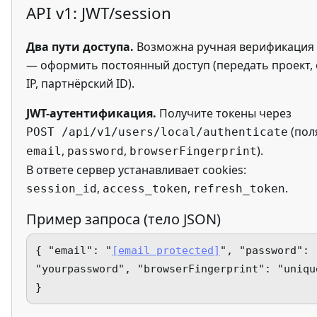
API v1: JWT/session
Два пути доступа.
Возможна ручная верификация 
— оформить постоянный доступ (передать проект, о
IP, партнёрский ID).
JWT-аутентификация.
Получите токены через
(пол
POST /api/v1/users/local/authenticate
,
,
).
email
password
browserFingerprint
В ответе сервер устанавливает cookies:
,
,
.
session_id
access_token
refresh_token
Пример запроса (тело JSON)
{ "email": "
[email protected]
", "password":
"yourpassword", "browserFingerprint": "uniqu
}