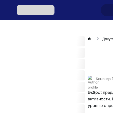
Обмен
Доку
Обмен
Обмен 
Обмен 
Обмен 
Команда 
DxSpot пред
активности. 
уровню опре