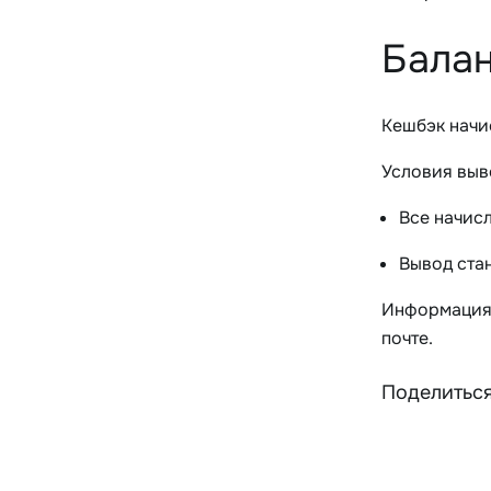
Балан
Кешбэк начи
Условия выв
Все начис
Вывод ста
Информация 
почте.
Поделиться