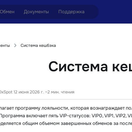
Обмен
Документы
Поддержка
 ETH на USDT
Блог
Telegram
менты
Система кешбэка
 XMR на USDT
AML политика
Онлайн чат
Система ке
BTC на USDT
API
ETH на BTC
BTC на XMR
DxSpot
12 июня 2026 г.
~2 мин. чтения
лагает программу лояльности, которая вознаграждает по
Программа включает пять VIP-статусов: VIP0, VIP1, VIP2,
деляется общим объемом завершенных обменов за после