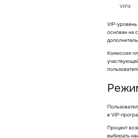
VIP4
VIP-уровень
основан на 
дополнитель
Комиссия пл
участвующей
пользовател
Режи
Пользовател
в VIP-прогр
Процент воз
выбирать на