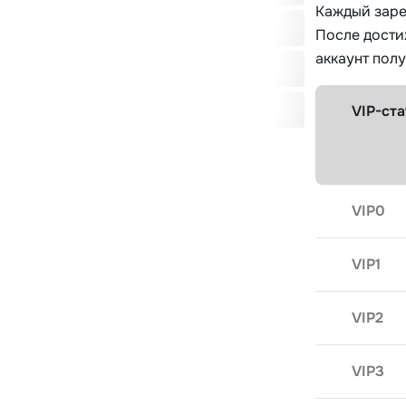
Каждый заре
После дости
аккаунт полу
VIP-ста
VIP0
VIP1
VIP2
VIP3