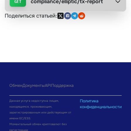
compliance/elliptic/tx-report
GET
Поделиться статьей:
Обмен
Документы
API
Поддержка
Политика
Данная услуга недоступна лицам,
конфиденциальности
находящимся, проживающим,
зарегистрированным или действующим от
имени ЕС/ЕЭЗ.
Моментальный обмен криптовалют без
регистрации