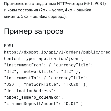
Применяются стандартные HTTP-методы (
,
)
GET
POST
и коды состояния (
– успех,
– ошибка
2xx
4xx
клиента,
– ошибка сервера).
5xx
Пример запроса
POST
https://dxspot.io/api/v1/orders/public/crea
Content-Type: application/json {
"instrumentFrom": { "currencyTitle":
"BTC", "networkTitle": "BTC" },
"instrumentTo": { "currencyTitle":
"USDT", "networkTitle": "TRC20" },
"destinationAddress":
"адрес_вашего_кошелька",
"claimedDepositAmount": "0.01" }