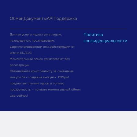
Обмен
Документы
API
Поддержка
Политика
Данная услуга недоступна лицам,
конфиденциальности
находящимся, проживающим,
зарегистрированным или действующим от
имени ЕС/ЕЭЗ.
Моментальный обмен криптовалют без
регистрации
Обменивайте криптовалюту за считанные
минуты без создания аккаунта. DXSpot
предлагает лучшие курсы и полную
прозрачность — начните моментальный обмен
уже сейчас!