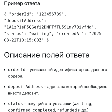
Пример ответа
{ "orderId": "123456789",
"depositAddress":
"1A1zP1eP5QGefi2DMPTfTL5SLmv7DivfNa",
"status": "waiting", "createdAt": "2025-
08-22T10:15:00Z" }
Описание полей ответа
– уникальный идентификатор созданного
orderId
ордера.
– адрес, на который необходимо
depositAddress
внести депозит.
– текущий статус заявки (
,
status
waiting
,
,
и др.).
confirmed
completed
refunded