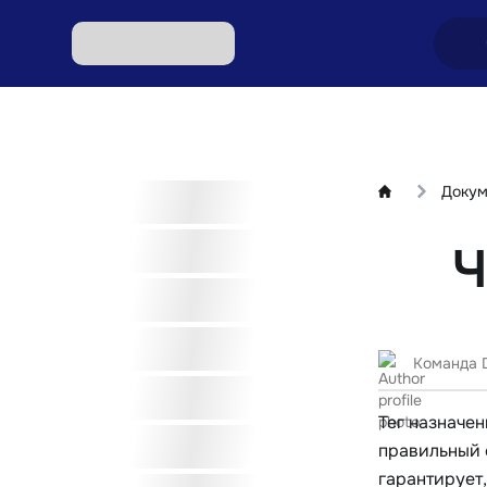
Обмен
Обмен
Доку
Обмен 
Ч
Обмен 
Обмен 
Команда 
Тег назначе
правильный 
гарантирует,