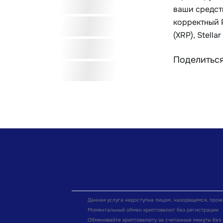
ваши средст
корректный 
(XRP), Stell
Поделиться
Данная услуга недоступна лицам, находящимся, про
Моментальный обмен криптовалют без регистрации
Обменивайте криптовалюту за считанные минуты без 