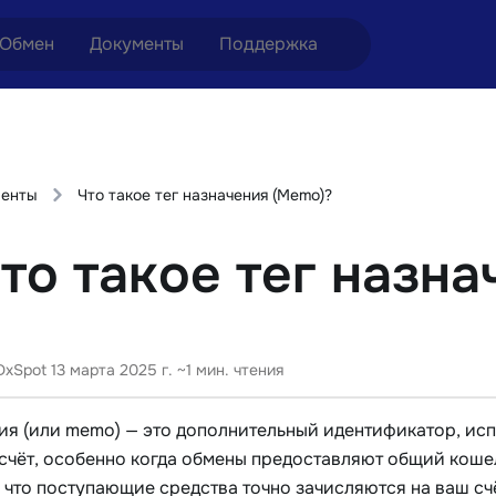
Обмен
Документы
Поддержка
 ETH на USDT
Блог
Telegram
 XMR на USDT
AML политика
Онлайн чат
менты
Что такое тег назначения (Memo)?
BTC на USDT
API
то такое тег назн
ETH на BTC
BTC на XMR
DxSpot
13 марта 2025 г.
~1 мин. чтения
ния (или memo) — это дополнительный идентификатор, ис
счёт, особенно когда обмены предоставляют общий кошел
 что поступающие средства точно зачисляются на ваш счё