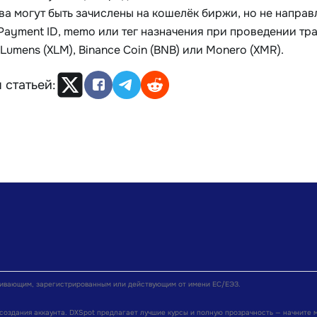
ва могут быть зачислены на кошелёк биржи, но не напра
Payment ID, memo или тег назначения при проведении тра
ar Lumens (XLM), Binance Coin (BNB) или Monero (XMR).
 статьей:
живающим, зарегистрированным или действующим от имени ЕС/ЕЭЗ.
создания аккаунта. DXSpot предлагает лучшие курсы и полную прозрачность — начните