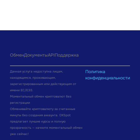
Обмен
Документы
API
Поддержка
Политика
Данная услуга недоступна лицам,
конфиденциальности
находящимся, проживающим,
зарегистрированным или действующим от
имени ЕС/ЕЭЗ.
Моментальный обмен криптовалют без
регистрации
Обменивайте криптовалюту за считанные
минуты без создания аккаунта. DXSpot
предлагает лучшие курсы и полную
прозрачность — начните моментальный обмен
уже сейчас!