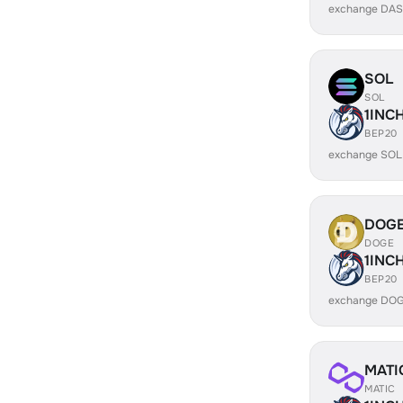
exchange DAS
SOL
SOL
1INC
BEP20
exchange SOL
DOG
DOGE
1INC
BEP20
exchange DOG
MATI
MATIC