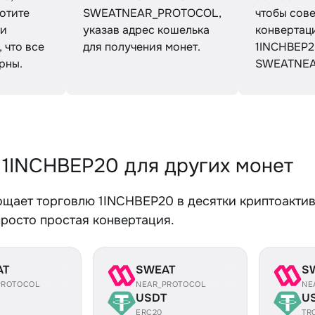
отите
SWEATNEAR_PROTOCOL,
чтобы сов
 и
указав адрес кошелька
конвертац
 что все
для получения монет.
1INCHBEP2
рны.
SWEATNEA
 1INCHBEP20 для других монет
ощает торговлю 1INCHBEP20 в десятки криптоактив
просто простая конвертация.
AT
SWEAT
S
PROTOCOL
NEAR_PROTOCOL
NE
USDT
U
ERC20
TR