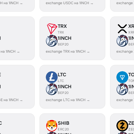
H на 1INCH →
exchange USDC на 1INCH →
exchange
TRX
X
TRX
XR
H
1INCH
1I
BEP20
BE
 на 1INCH →
exchange TRX на 1INCH →
exchange 
E
LTC
T
LTC
TO
H
1INCH
1I
BEP20
BE
E на 1INCH →
exchange LTC на 1INCH →
exchange
C
SHIB
Z
ERC20
ZE