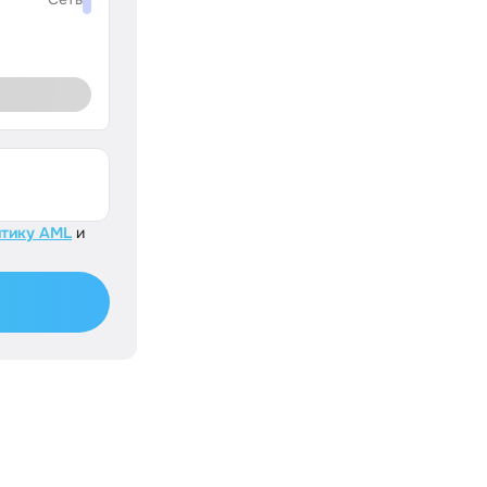
тику AML
и