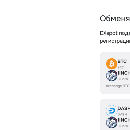
Обменя
DXspot под
регистраций
BTC
BTC
1INC
BEP20
exchange BTC
DAS
DASH
1INC
BEP20