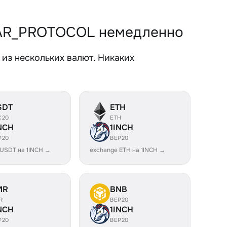
AR_PROTOCOL немедленно
з нескольких валют. Никаких
SDT
ETH
C20
ETH
NCH
1INCH
P20
BEP20
 USDT на 1INCH →
exchange ETH на 1INCH →
MR
BNB
R
BEP20
NCH
1INCH
P20
BEP20