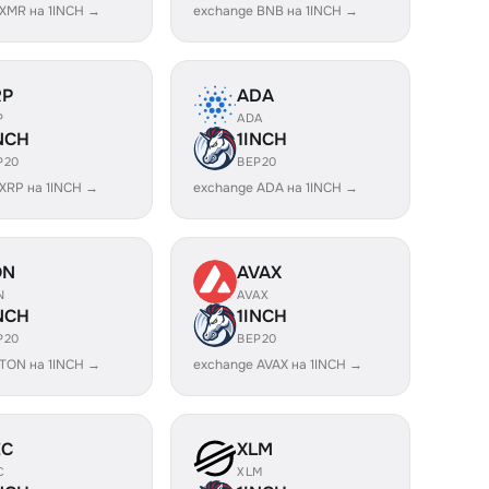
 XMR на 1INCH →
exchange BNB на 1INCH →
RP
ADA
P
ADA
NCH
1INCH
P20
BEP20
XRP на 1INCH →
exchange ADA на 1INCH →
ON
AVAX
N
AVAX
NCH
1INCH
P20
BEP20
 TON на 1INCH →
exchange AVAX на 1INCH →
EC
XLM
C
XLM