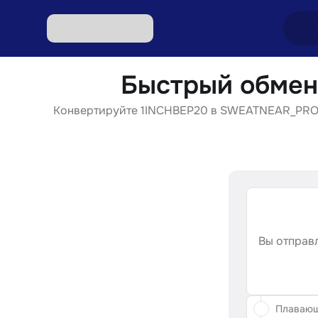
Быстрый обме
Обмен
Конвертируйте 1INCHBEP20 в SWEATNEAR_PROTO
Обмен
Обмен 
Обмен 
Обмен 
Вы отправл
Плаваю