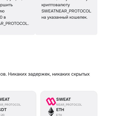
ершить
криптовалюту
ию
SWEATNEAR_PROTOCOL
0 в
на указанный кошелек.
R_PROTOCOL.
ов. Никаких задержек, никаких скрытых
WEAT
SWEAT
AR_PROTOCOL
NEAR_PROTOCOL
SDT
ETH
C20
ETH