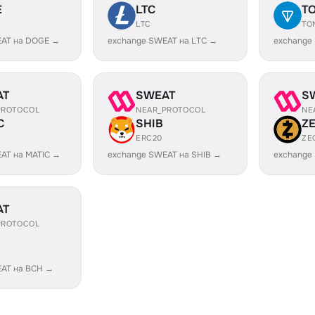
E
LTC
T
LTC
TO
EAT на DOGE →
exchange SWEAT на LTC →
exchange
AT
SWEAT
S
PROTOCOL
NEAR_PROTOCOL
NE
C
SHIB
Z
ERC20
ZE
AT на MATIC →
exchange SWEAT на SHIB →
exchange
AT
PROTOCOL
AT на BCH →