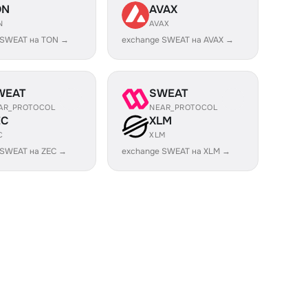
ON
AVAX
N
AVAX
 SWEAT на TON →
exchange SWEAT на AVAX →
WEAT
SWEAT
AR_PROTOCOL
NEAR_PROTOCOL
EC
XLM
C
XLM
 SWEAT на ZEC →
exchange SWEAT на XLM →