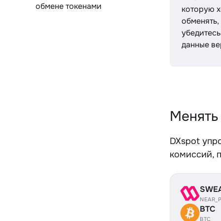
обмене токенами
которую х
обменять,
убедитесь,
данные ве
Менять
DXspot упр
комиссий, 
SWE
NEAR_
BTC
BTC