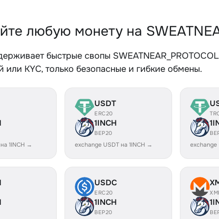
йте любую монету на SWEATNE
держивает быстрые свопы SWEATNEAR_PROTOCOL и
 или KYC, только безопасные и гибкие обмены.
USDT
U
ERC20
TR
H
1INCH
1I
BEP20
BE
 на 1INCH →
exchange USDT на 1INCH →
exchange
H
USDC
X
ERC20
XM
H
1INCH
1I
BEP20
BE