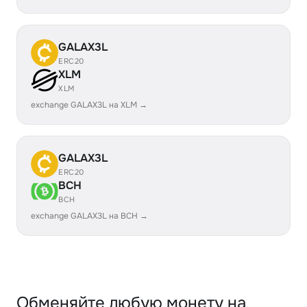
GALAX3L
ERC20
XLM
XLM
exchange GALAX3L на XLM →
GALAX3L
ERC20
BCH
BCH
exchange GALAX3L на BCH →
Обменяйте любую монету на