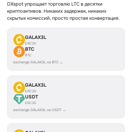
DXspot упрощает торговлю LTC в десятки
криптоактивов. Никаких задержек, никаких
скрытых комиссий, просто простая конвертация.
GALAX3L
ERC20
BTC
BTC
exchange GALAX3L на BTC →
GALAX3L
ERC20
USDT
ERC20
exchange GALAX3L на USDT →