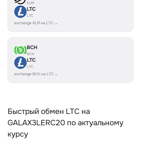
XLM
LTC
LTC
exchange XLM на LTC →
BCH
BCH
LTC
LTC
exchange BCH на LTC →
Быстрый обмен LTC на
GALAX3LERC20 по актуальному
курсу