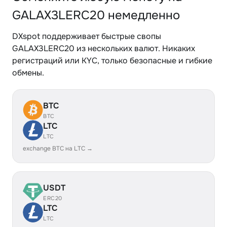
GALAX3LERC20 немедленно
DXspot поддерживает быстрые свопы
GALAX3LERC20 из нескольких валют. Никаких
регистраций или KYC, только безопасные и гибкие
обмены.
BTC
BTC
LTC
LTC
exchange BTC на LTC →
USDT
ERC20
LTC
LTC