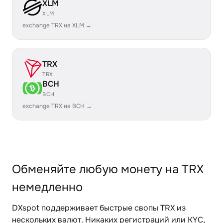
XLM
XLM
exchange TRX на XLM →
TRX
TRX
BCH
BCH
exchange TRX на BCH →
Обменяйте любую монету на TRX
немедленно
DXspot поддерживает быстрые свопы TRX из
нескольких валют. Никаких регистраций или KYC,