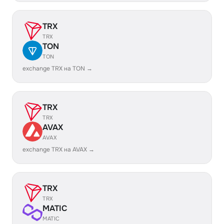
TRX
TRX
TON
TON
exchange TRX на TON →
TRX
TRX
AVAX
AVAX
exchange TRX на AVAX →
TRX
TRX
MATIC
MATIC