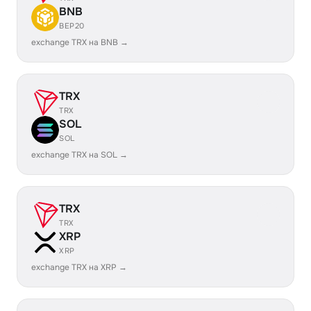
BNB
BEP20
exchange TRX на BNB →
TRX
TRX
SOL
SOL
exchange TRX на SOL →
TRX
TRX
XRP
XRP
exchange TRX на XRP →