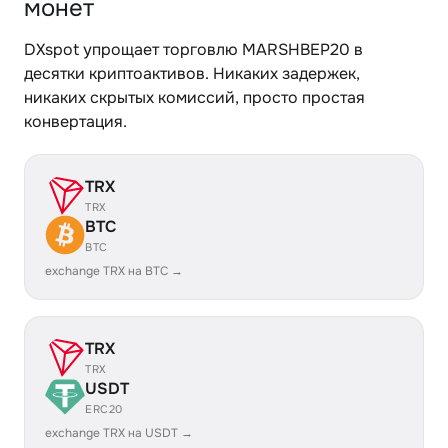
монет
DXspot упрощает торговлю MARSHBEP20 в
десятки криптоактивов. Никаких задержек,
никаких скрытых комиссий, просто простая
конвертация.
TRX
TRX
BTC
BTC
exchange TRX на BTC →
TRX
TRX
USDT
ERC20
exchange TRX на USDT →