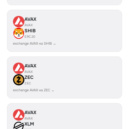
AVAX
AVAX
SHIB
ERC20
exchange AVAX на SHIB →
AVAX
AVAX
ZEC
ZEC
exchange AVAX на ZEC →
AVAX
AVAX
XLM