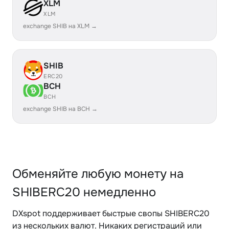
XLM
XLM
exchange SHIB на XLM →
SHIB
ERC20
BCH
BCH
exchange SHIB на BCH →
Обменяйте любую монету на
SHIBERC20 немедленно
DXspot поддерживает быстрые свопы SHIBERC20
из нескольких валют. Никаких регистраций или