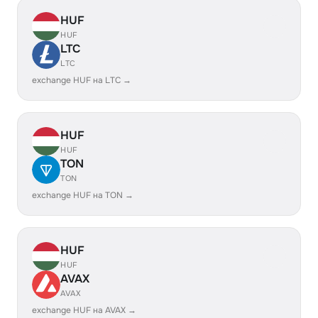
HUF
HUF
LTC
LTC
exchange HUF на LTC →
HUF
HUF
TON
TON
exchange HUF на TON →
HUF
HUF
AVAX
AVAX
exchange HUF на AVAX →