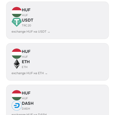
HUF
HUF
USDT
TRC20
exchange HUF на USDT →
HUF
HUF
ETH
ETH
exchange HUF на ETH →
HUF
HUF
DASH
DASH
exchange HUF на DASH →