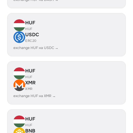
HUF
HUF
USDC
ERC20
exchange HUF на USDC →
HUF
HUF
XMR
XMR
exchange HUF на XMR →
HUF
HUF
BNB