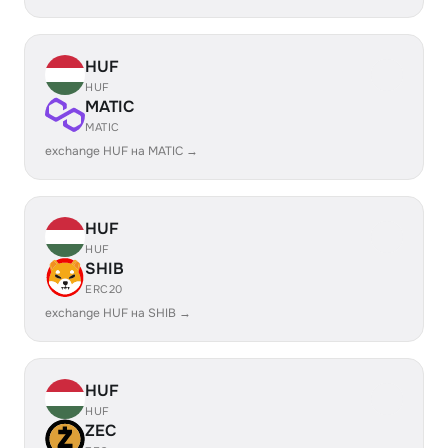
HUF
HUF
MATIC
MATIC
exchange HUF на MATIC →
HUF
HUF
SHIB
ERC20
exchange HUF на SHIB →
HUF
HUF
ZEC