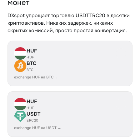
монет
DXspot упрощает торговлю USDTTRC20 в десятки
криптоактивов. Никаких задержек, никаких
скрытых комиссий, просто простая конвертация.
HUF
HUF
BTC
BTC
exchange HUF на BTC →
HUF
HUF
USDT
ERC20
exchange HUF на USDT →