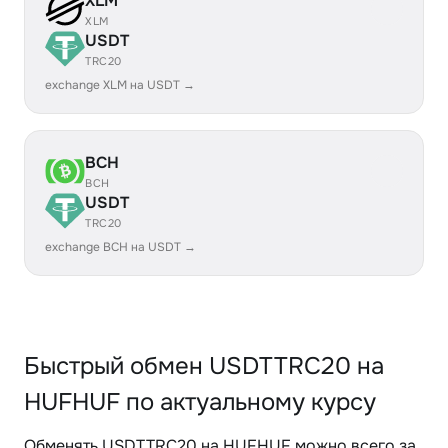
XLM
XLM
USDT
TRC20
exchange XLM на USDT →
BCH
BCH
USDT
TRC20
exchange BCH на USDT →
Быстрый обмен USDTTRC20 на
HUFHUF по актуальному курсу
Обменять USDTTRC20 на HUFHUF можно всего за