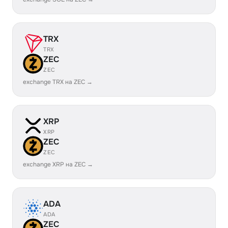
TRX
TRX
ZEC
ZEC
exchange TRX на ZEC →
XRP
XRP
ZEC
ZEC
exchange XRP на ZEC →
ADA
ADA
ZEC