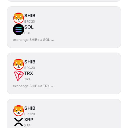
SHIB
ERC20
SOL
SOL
exchange SHIB на SOL →
SHIB
ERC20
TRX
TRX
exchange SHIB на TRX →
SHIB
ERC20
XRP
XRP