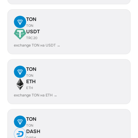
TON
TON
USDT
TRC20
exchange TON на USDT →
TON
TON
ETH
ETH
exchange TON на ETH →
TON
TON
DASH
DASH