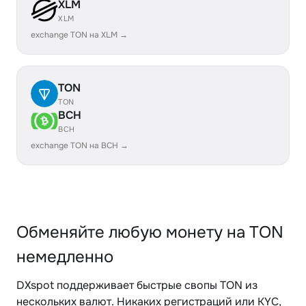
XLM
XLM
exchange TON на XLM →
TON
TON
BCH
BCH
exchange TON на BCH →
Обменяйте любую монету на TON
немедленно
DXspot поддерживает быстрые свопы TON из
нескольких валют. Никаких регистраций или KYC,