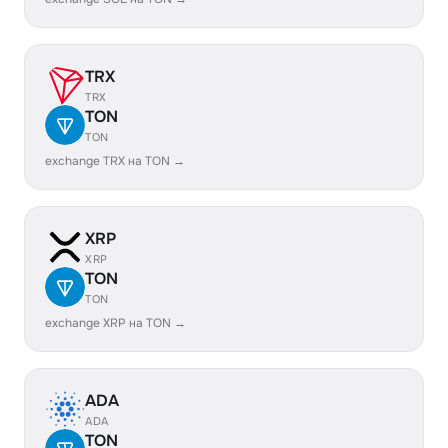
TRX
TRX
TON
TON
exchange TRX на TON →
XRP
XRP
TON
TON
exchange XRP на TON →
ADA
ADA
TON