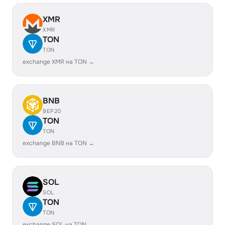
XMR
XMR
TON
TON
exchange XMR на TON →
BNB
BEP20
TON
TON
exchange BNB на TON →
SOL
SOL
TON
TON
exchange SOL на TON →