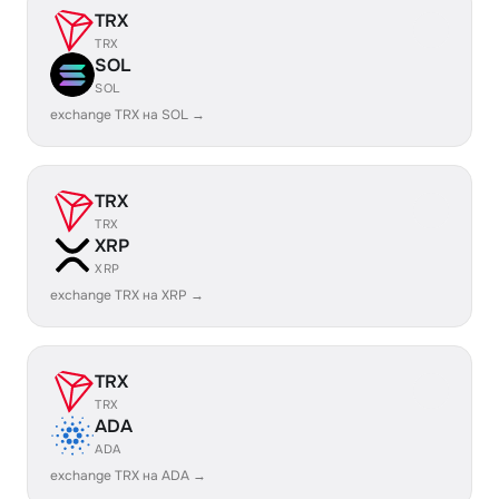
TRX
TRX
SOL
SOL
exchange TRX на SOL →
TRX
TRX
XRP
XRP
exchange TRX на XRP →
TRX
TRX
ADA
ADA
exchange TRX на ADA →