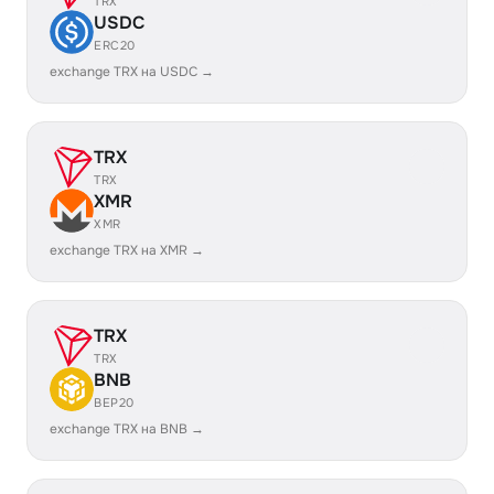
TRX
USDC
ERC20
exchange TRX на USDC →
TRX
TRX
XMR
XMR
exchange TRX на XMR →
TRX
TRX
BNB
BEP20
exchange TRX на BNB →