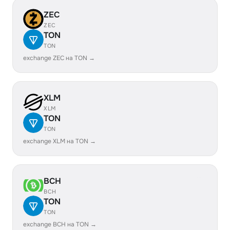
ZEC
ZEC
TON
TON
exchange ZEC на TON →
XLM
XLM
TON
TON
exchange XLM на TON →
BCH
BCH
TON
TON
exchange BCH на TON →