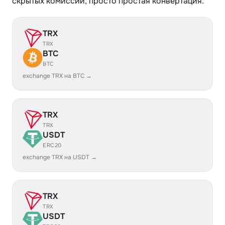
скрытых комиссий, просто простая конвертация.
TRX
TRX
BTC
BTC
exchange TRX на BTC →
TRX
TRX
USDT
ERC20
exchange TRX на USDT →
TRX
TRX
USDT