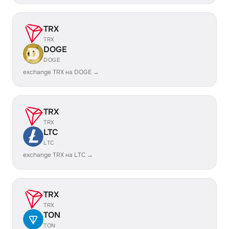
TRX
TRX
DOGE
DOGE
exchange TRX на DOGE →
TRX
TRX
LTC
LTC
exchange TRX на LTC →
TRX
TRX
TON
TON