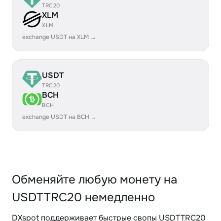
TRC20
XLM
XLM
exchange USDT на XLM →
USDT
TRC20
BCH
BCH
exchange USDT на BCH →
Обменяйте любую монету на
USDTTRC20 немедленно
DXspot поддерживает быстрые свопы USDTTRC20