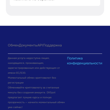
Обмен
Документы
API
Поддержка
Политика
Данная услуга недоступна лицам,
конфиденциальности
находящимся, проживающим,
зарегистрированным или действующим от
имени ЕС/ЕЭЗ.
Моментальный обмен криптовалют без
регистрации
Обменивайте криптовалюту за считанные
минуты без создания аккаунта. DXSpot
предлагает лучшие курсы и полную
прозрачность — начните моментальный обмен
уже сейчас!