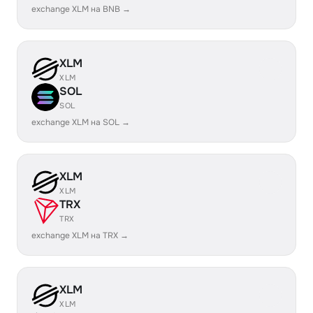
exchange XLM на BNB →
XLM
XLM
SOL
SOL
exchange XLM на SOL →
XLM
XLM
TRX
TRX
exchange XLM на TRX →
XLM
XLM