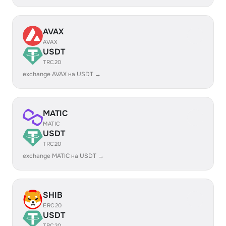
AVAX
AVAX
USDT
TRC20
exchange AVAX на USDT →
MATIC
MATIC
USDT
TRC20
exchange MATIC на USDT →
SHIB
ERC20
USDT
TRC20