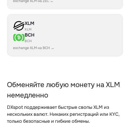
exchange XLM на ZEC →
XLM
XLM
BCH
BCH
exchange XLM на BCH →
Обменяйте любую монету на XLM
немедленно
DXspot поддерживает быстрые свопы XLM из
нескольких валют. Никаких регистраций или KYC,
только безопасные и гибкие обмены.