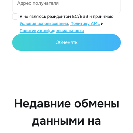
Адрес получателя
Я не являюсь резидентом ЕС/ЕЭЗ и принимаю
Условия использования
,
Политику AML
и
Политику конфиденциальности
Обменять
Недавние обмены
данными на