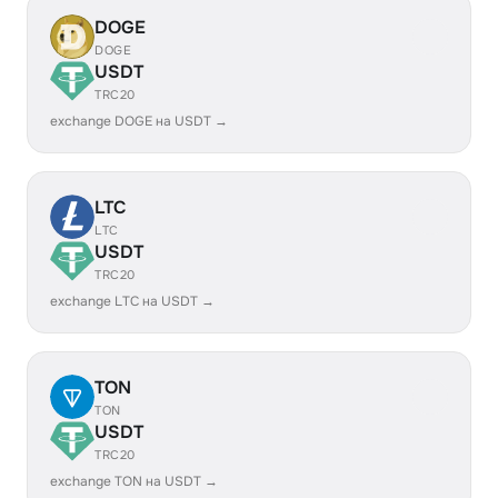
DOGE
DOGE
USDT
TRC20
exchange DOGE на USDT →
LTC
LTC
USDT
TRC20
exchange LTC на USDT →
TON
TON
USDT
TRC20
exchange TON на USDT →