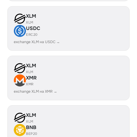
XLM
XLM
USDC
ERC20
exchange XLM на USDC →
XLM
XLM
XMR
XMR
exchange XLM на XMR →
XLM
XLM
BNB
BEP20