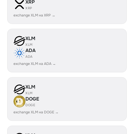
XRP
XRP
exchange XLM на XRP →
XLM
XLM
ADA
ADA
exchange XLM на ADA →
XLM
XLM
DOGE
DOGE
exchange XLM на DOGE →