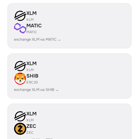
XLM
XLM
MATIC
MATIC
exchange XLM на MATIC →
XLM
XLM
SHIB
ERC20
exchange XLM на SHIB →
XLM
XLM
ZEC
ZEC