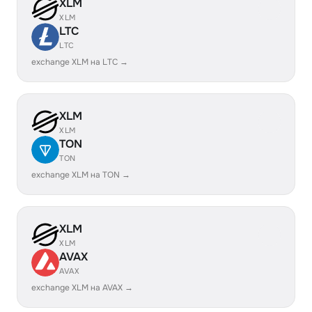
XLM
XLM
LTC
LTC
exchange XLM на LTC →
XLM
XLM
TON
TON
exchange XLM на TON →
XLM
XLM
AVAX
AVAX
exchange XLM на AVAX →