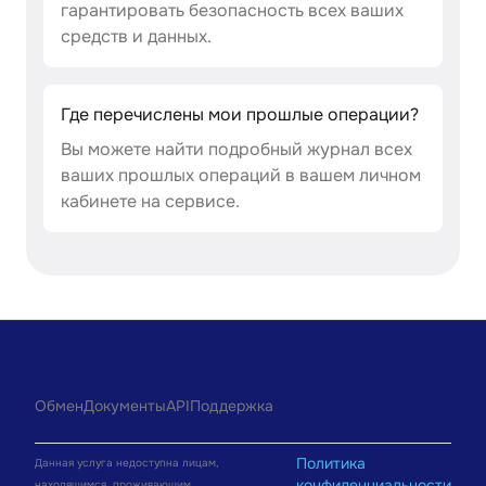
гарантировать безопасность всех ваших
средств и данных.
Где перечислены мои прошлые операции?
Вы можете найти подробный журнал всех
ваших прошлых операций в вашем личном
кабинете на сервисе.
Обмен
Документы
API
Поддержка
Политика
Данная услуга недоступна лицам,
конфиденциальности
находящимся, проживающим,