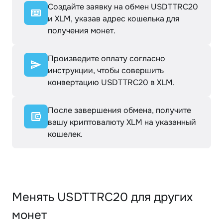
Создайте заявку на обмен USDTTRC20
и XLM, указав адрес кошелька для
получения монет.
Произведите оплату согласно
инструкции, чтобы совершить
конвертацию USDTTRC20 в XLM.
После завершения обмена, получите
вашу криптовалюту XLM на указанный
кошелек.
Менять USDTTRC20 для других
монет