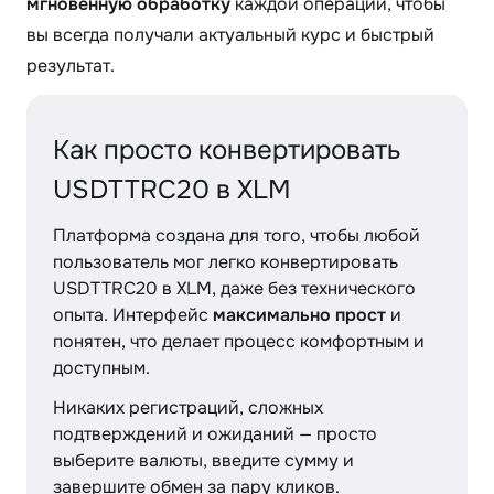
мгновенную обработку
каждой операции, чтобы
вы всегда получали актуальный курс и быстрый
результат.
Как просто конвертировать
USDTTRC20 в XLM
Платформа создана для того, чтобы любой
пользователь мог легко конвертировать
USDTTRC20 в XLM, даже без технического
опыта. Интерфейс
максимально прост
и
понятен, что делает процесс комфортным и
доступным.
Никаких регистраций, сложных
подтверждений и ожиданий — просто
выберите валюты, введите сумму и
завершите обмен за пару кликов.