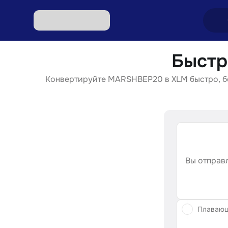
Быстр
Обмен
Конвертируйте MARSHBEP20 в XLM быстро, бе
Обмен
Обмен 
Обмен 
Обмен 
Вы отправл
Плаваю