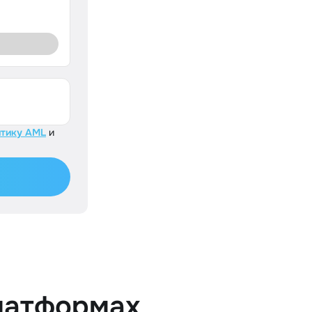
тику AML
и
латформах