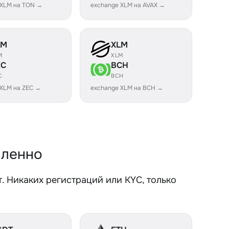
 XLM на TON →
exchange XLM на AVAX →
LM
XLM
M
XLM
EC
BCH
C
BCH
 XLM на ZEC →
exchange XLM на BCH →
дленно
. Никаких регистраций или KYC, только