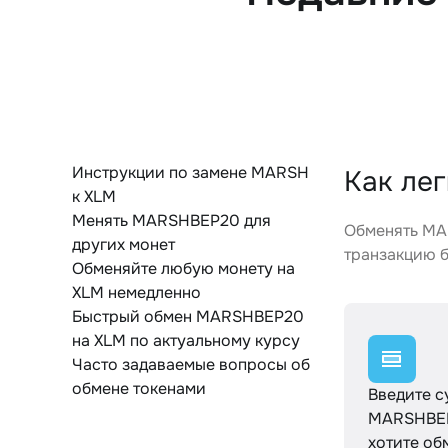
Инструкции по замене MARSH
Как ле
к XLM
Менять MARSHBEP20 для
Обменять MA
других монет
транзакцию б
Обменяйте любую монету на
XLM немедленно
Быстрый обмен MARSHBEP20
на XLM по актуальному курсу
Часто задаваемые вопросы об
обмене токенами
Введите 
MARSHBEP
хотите об