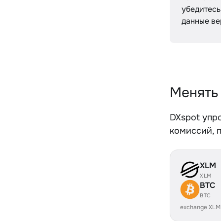
убедитесь,
данные ве
Менять
DXspot упр
комиссий, 
XLM
XLM
BTC
BTC
exchange XLM