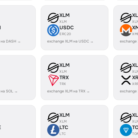
XLM
X
XLM
XL
H
USDC
X
ERC20
XM
 на DASH →
exchange XLM на USDC →
exchange
XLM
X
XLM
XL
TRX
X
TRX
XR
 на SOL →
exchange XLM на TRX →
exchange
XLM
X
XLM
XL
E
LTC
T
LTC
TO