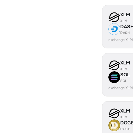
XLM
XLM
DAS
DASH
exchange XLM
XLM
XLM
SOL
SOL
exchange XLM
XLM
XLM
DOG
DOGE