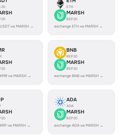
SDT
ETH
C20
ETH
ARSH
MARSH
P20
BEP20
 USDT на MARSH →
exchange ETH на MARSH →
MR
BNB
R
BEP20
ARSH
MARSH
P20
BEP20
 XMR на MARSH →
exchange BNB на MARSH →
RP
ADA
P
ADA
ARSH
MARSH
P20
BEP20
 XRP на MARSH →
exchange ADA на MARSH →