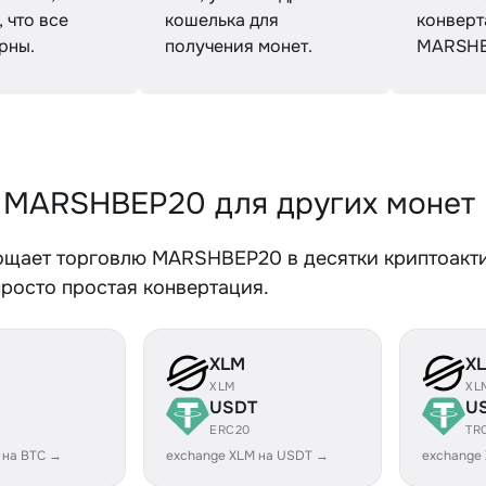
 что все
кошелька для
конвер
рны.
получения монет.
MARSHB
 MARSHBEP20 для других монет
ощает торговлю MARSHBEP20 в десятки криптоакти
просто простая конвертация.
XLM
X
XLM
XL
USDT
U
ERC20
TR
 на BTC →
exchange XLM на USDT →
exchange