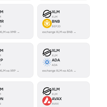
LM
XLM
M
XLM
MR
BNB
R
BEP20
 XLM на XMR →
exchange XLM на BNB →
LM
XLM
M
XLM
RP
ADA
P
ADA
 XLM на XRP →
exchange XLM на ADA →
LM
XLM
M
XLM
ON
AVAX
N
AVAX