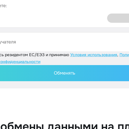
те:
учателя
юсь резидентом ЕС/ЕЭЗ и принимаю
Условия использования
,
Поли
конфиденциальности
Обменять
 обмены данными на п