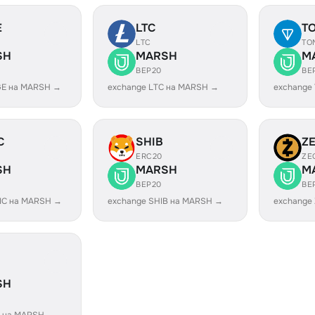
E
LTC
T
LTC
TO
SH
MARSH
M
BEP20
BE
GE на MARSH →
exchange LTC на MARSH →
exchange
C
SHIB
Z
ERC20
ZE
SH
MARSH
M
BEP20
BE
IC на MARSH →
exchange SHIB на MARSH →
exchange
SH