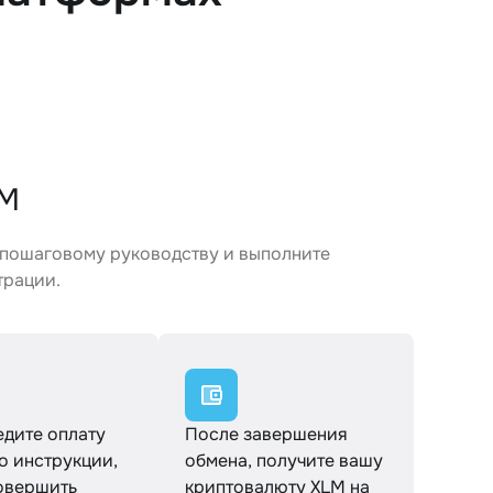
LM
 пошаговому руководству и выполните
трации.
дите оплату
После завершения
о инструкции,
обмена, получите вашу
овершить
криптовалюту XLM на