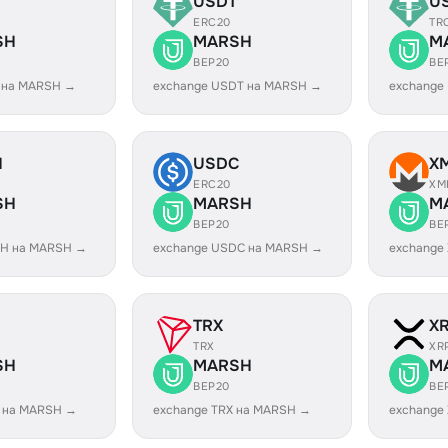
USDT
U
ERC20
TR
SH
MARSH
M
BEP20
BE
 на MARSH →
exchange USDT на MARSH →
exchange
H
USDC
X
ERC20
XM
SH
MARSH
M
BEP20
BE
SH на MARSH →
exchange USDC на MARSH →
exchange
TRX
X
TRX
XR
SH
MARSH
M
BEP20
BE
L на MARSH →
exchange TRX на MARSH →
exchange