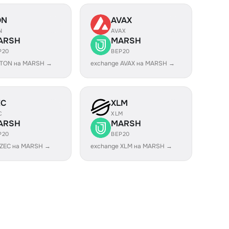
ON
AVAX
N
AVAX
ARSH
MARSH
P20
BEP20
 TON на MARSH →
exchange AVAX на MARSH →
EC
XLM
C
XLM
ARSH
MARSH
P20
BEP20
 ZEC на MARSH →
exchange XLM на MARSH →