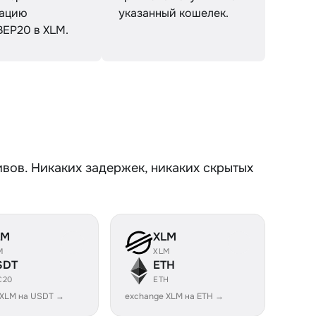
тацию
указанный кошелек.
EP20 в XLM.
вов. Никаких задержек, никаких скрытых
LM
XLM
M
XLM
SDT
ETH
C20
ETH
 XLM на USDT →
exchange XLM на ETH →