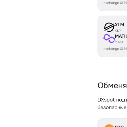
exchange XLM
XLM
XLM
MATI
MATIC
exchange XLM
Обменя
DXspot под
безопасные