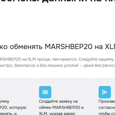
гко обменять MARSHBEP20 на X
RSHBEP20 на XLM проще, чем кажется. Следуйте нашему
ыстро, безопасно и без лишних усилий — даже без регис
сумму
Создайте заявку на
Произве
20, которую
обмен MARSHBEP20 и
согласн
менять, и
XLM, указав адрес
чтобы с