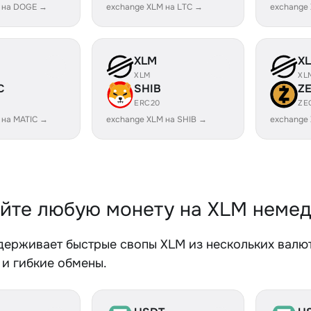
 на DOGE →
exchange XLM на LTC →
exchange
XLM
X
XLM
XL
C
SHIB
Z
ERC20
ZE
 на MATIC →
exchange XLM на SHIB →
exchange
йте любую монету на XLM неме
держивает быстрые свопы XLM из нескольких валют
 и гибкие обмены.