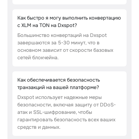
Как быстро я могу выполнить конвертацию
с XLM на TON на Dxspot?
Большинство конвертаций на Dxspot
завершаются за 5-30 минут, что в
основном зависит от скорости базовых
сетей блокчейна.
Как обеспечивается безопасность
транзакций на вашей платформе?
Dxspot использует надежные меры
безопасности, включая защиту от DDoS-
атак и SSL-шифрование, чтобы
гарантировать безопасность всех ваших
средств и данных.