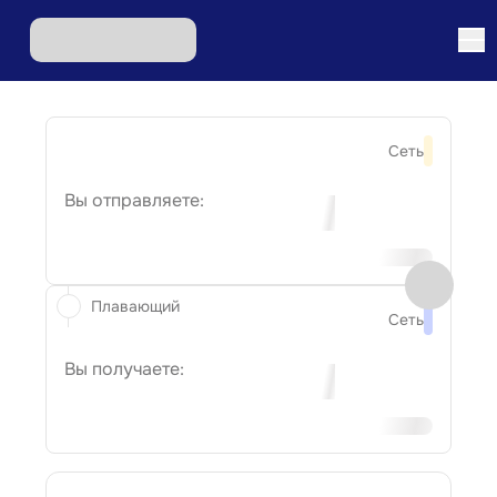
Сеть
Вы отправляете:
Плавающий
Сеть
Вы получаете: