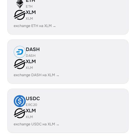
ETH
ETH
XLM
XLM
exchange ETH на XLM →
DASH
DASH
XLM
XLM
exchange DASH на XLM →
USDC
ERC20
XLM
XLM
exchange USDC на XLM →