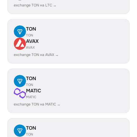
exchange TON на LTC →
TON
TON
AVAX
AVAX
exchange TON на AVAX →
TON
TON
MATIC
MATIC
exchange TON на MATIC →
TON
TON