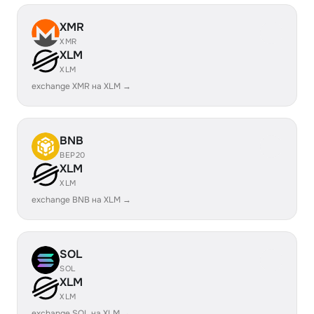
XMR
XMR
XLM
XLM
exchange XMR на XLM →
BNB
BEP20
XLM
XLM
exchange BNB на XLM →
SOL
SOL
XLM
XLM
exchange SOL на XLM →