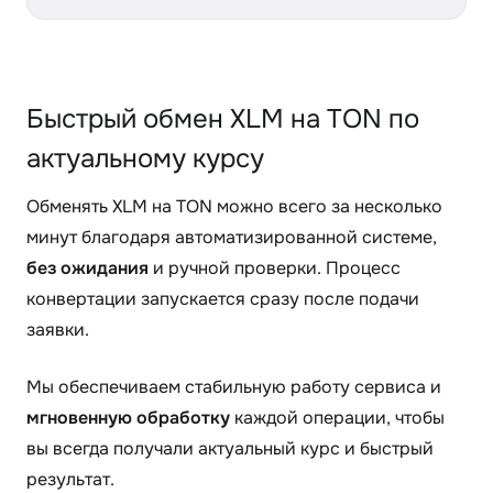
Быстрый обмен XLM на TON по
актуальному курсу
Обменять XLM на TON можно всего за несколько
минут благодаря автоматизированной системе,
без ожидания
и ручной проверки. Процесс
конвертации запускается сразу после подачи
заявки.
Мы обеспечиваем стабильную работу сервиса и
мгновенную обработку
каждой операции, чтобы
вы всегда получали актуальный курс и быстрый
результат.