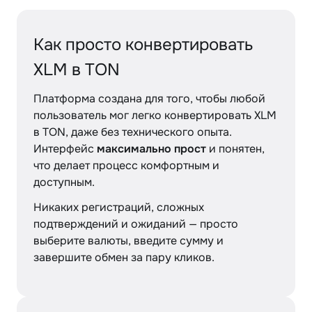
Как просто конвертировать
XLM в TON
Платформа создана для того, чтобы любой
пользователь мог легко конвертировать XLM
в TON, даже без технического опыта.
Интерфейс
максимально прост
и понятен,
что делает процесс комфортным и
доступным.
Никаких регистраций, сложных
подтверждений и ожиданий — просто
выберите валюты, введите сумму и
завершите обмен за пару кликов.