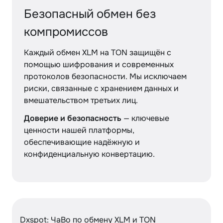
Безопасный обмен без
компромиссов
Каждый обмен XLM на TON защищён с
помощью шифрования и современных
протоколов безопасности. Мы исключаем
риски, связанные с хранением данных и
вмешательством третьих лиц.
Доверие и безопасность
— ключевые
ценности нашей платформы,
обеспечивающие надёжную и
конфиденциальную конвертацию.
Dxspot: ЧаВо по обмену XLM и TON