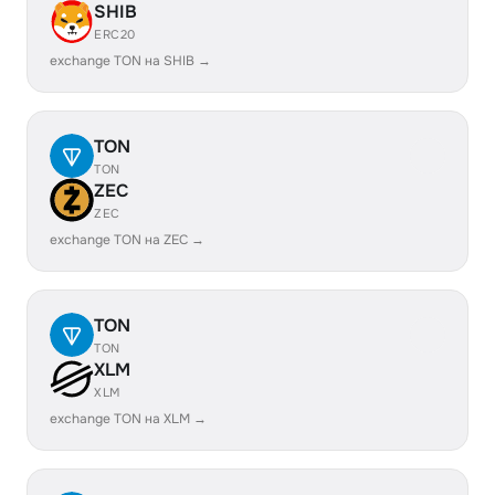
SHIB
ERC20
exchange TON на SHIB →
TON
TON
ZEC
ZEC
exchange TON на ZEC →
TON
TON
XLM
XLM
exchange TON на XLM →