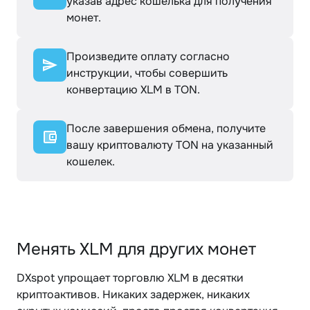
указав адрес кошелька для получения
монет.
Произведите оплату согласно
инструкции, чтобы совершить
конвертацию XLM в TON.
После завершения обмена, получите
вашу криптовалюту TON на указанный
кошелек.
Менять XLM для других монет
DXspot упрощает торговлю XLM в десятки
криптоактивов. Никаких задержек, никаких