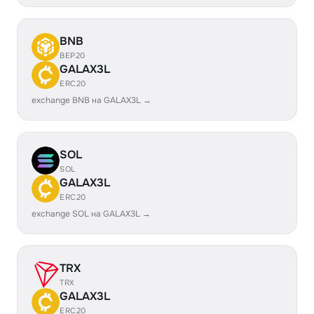
BNB
BEP20
GALAX3L
ERC20
exchange BNB на GALAX3L →
SOL
SOL
GALAX3L
ERC20
exchange SOL на GALAX3L →
TRX
TRX
GALAX3L
ERC20