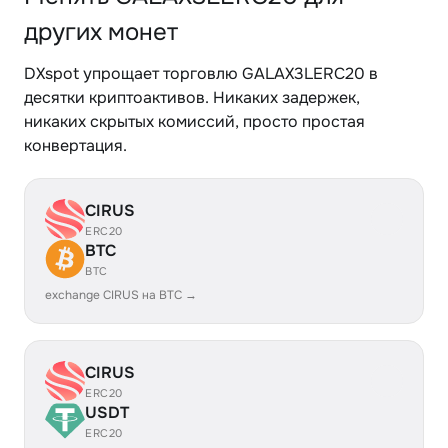
других монет
DXspot упрощает торговлю GALAX3LERC20 в
десятки криптоактивов. Никаких задержек,
никаких скрытых комиссий, просто простая
конвертация.
CIRUS
ERC20
BTC
BTC
exchange CIRUS на BTC →
CIRUS
ERC20
USDT
ERC20