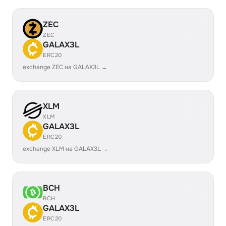
ZEC
ZEC
GALAX3L
ERC20
exchange ZEC на GALAX3L →
XLM
XLM
GALAX3L
ERC20
exchange XLM на GALAX3L →
BCH
BCH
GALAX3L
ERC20