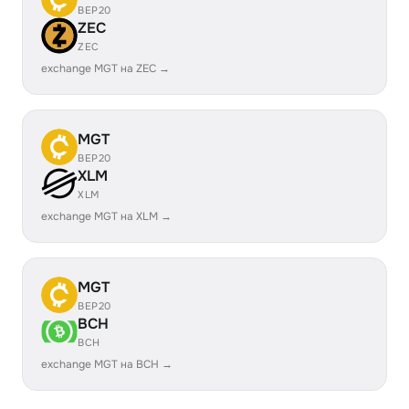
BEP20
ZEC
ZEC
exchange MGT на ZEC →
MGT
BEP20
XLM
XLM
exchange MGT на XLM →
MGT
BEP20
BCH
BCH
exchange MGT на BCH →