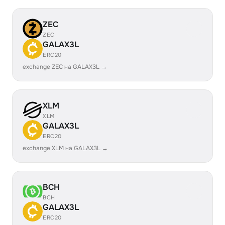
ZEC
ZEC
GALAX3L
ERC20
exchange ZEC на GALAX3L →
XLM
XLM
GALAX3L
ERC20
exchange XLM на GALAX3L →
BCH
BCH
GALAX3L
ERC20