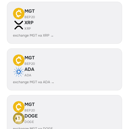
MGT
BEP20
XRP
XRP
exchange MGT на XRP →
MGT
BEP20
ADA
ADA
exchange MGT на ADA →
MGT
BEP20
DOGE
DOGE
exchange MGT на DOGE →