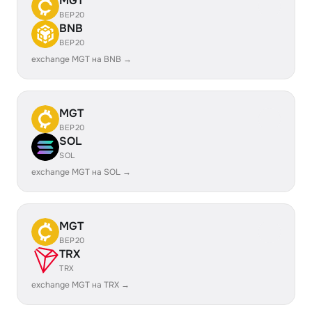
MGT
BEP20
BNB
BEP20
exchange MGT на BNB →
MGT
BEP20
SOL
SOL
exchange MGT на SOL →
MGT
BEP20
TRX
TRX
exchange MGT на TRX →