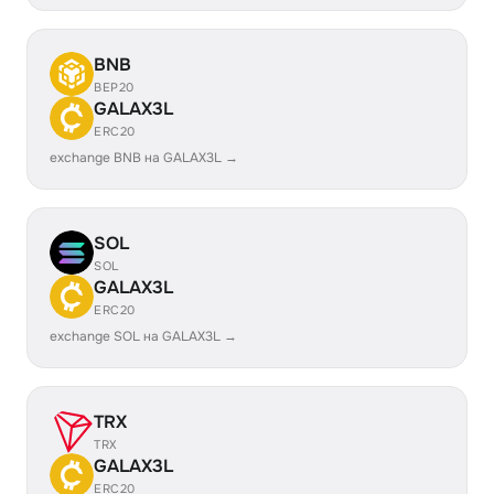
BNB
BEP20
GALAX3L
ERC20
exchange BNB на GALAX3L →
SOL
SOL
GALAX3L
ERC20
exchange SOL на GALAX3L →
TRX
TRX
GALAX3L
ERC20