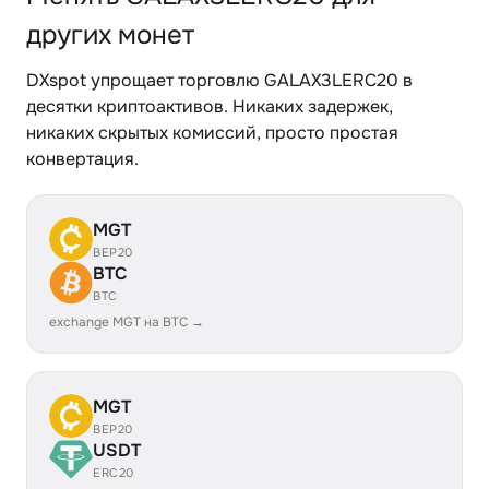
других монет
DXspot упрощает торговлю GALAX3LERC20 в
десятки криптоактивов. Никаких задержек,
никаких скрытых комиссий, просто простая
конвертация.
MGT
BEP20
BTC
BTC
exchange MGT на BTC →
MGT
BEP20
USDT
ERC20