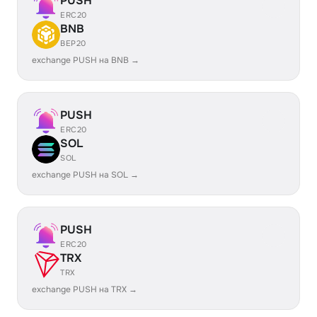
PUSH
ERC20
BNB
BEP20
exchange PUSH на BNB →
PUSH
ERC20
SOL
SOL
exchange PUSH на SOL →
PUSH
ERC20
TRX
TRX
exchange PUSH на TRX →