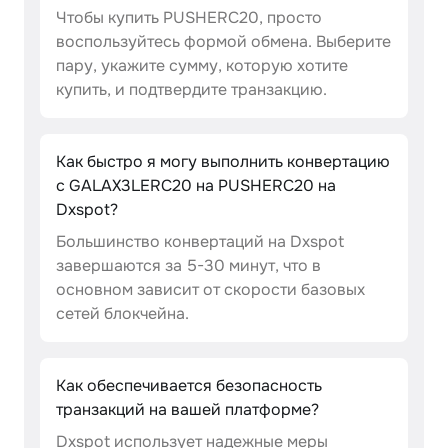
Чтобы купить PUSHERC20, просто
воспользуйтесь формой обмена. Выберите
пару, укажите сумму, которую хотите
купить, и подтвердите транзакцию.
Как быстро я могу выполнить конвертацию
с GALAX3LERC20 на PUSHERC20 на
Dxspot?
Большинство конвертаций на Dxspot
завершаются за 5-30 минут, что в
основном зависит от скорости базовых
сетей блокчейна.
Как обеспечивается безопасность
транзакций на вашей платформе?
Dxspot использует надежные меры