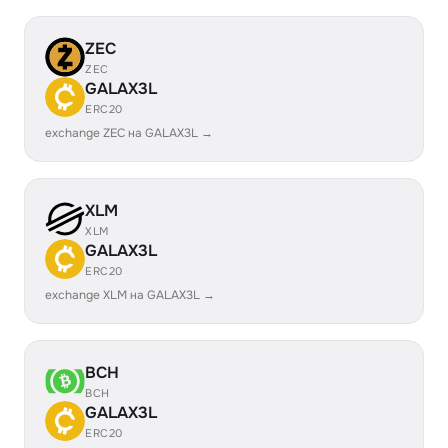
ZEC
ZEC
GALAX3L
ERC20
exchange ZEC на GALAX3L →
XLM
XLM
GALAX3L
ERC20
exchange XLM на GALAX3L →
BCH
BCH
GALAX3L
ERC20