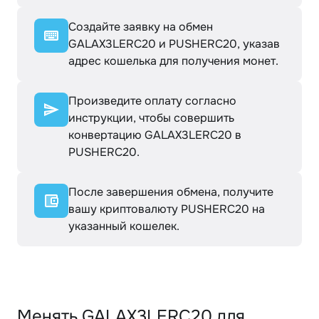
Создайте заявку на обмен
GALAX3LERC20 и PUSHERC20, указав
адрес кошелька для получения монет.
Произведите оплату согласно
инструкции, чтобы совершить
конвертацию GALAX3LERC20 в
PUSHERC20.
После завершения обмена, получите
вашу криптовалюту PUSHERC20 на
указанный кошелек.
Менять GALAX3LERC20 для