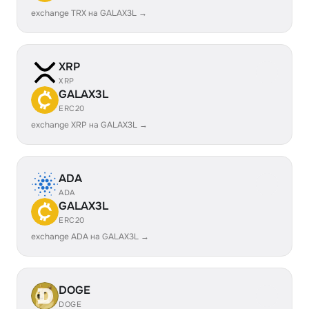
exchange TRX на GALAX3L →
XRP
XRP
GALAX3L
ERC20
exchange XRP на GALAX3L →
ADA
ADA
GALAX3L
ERC20
exchange ADA на GALAX3L →
DOGE
DOGE