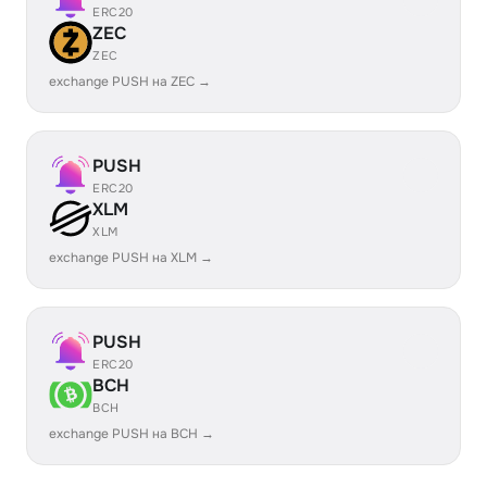
ERC20
ZEC
ZEC
exchange PUSH на ZEC →
PUSH
ERC20
XLM
XLM
exchange PUSH на XLM →
PUSH
ERC20
BCH
BCH
exchange PUSH на BCH →