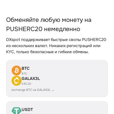
Обменяйте любую монету на
PUSHERC20 немедленно
DXspot поддерживает быстрые свопы PUSHERC20
из нескольких валют. Никаких регистраций или
KYC, только безопасные и гибкие обмены.
BTC
BTC
GALAX3L
ERC20
exchange BTC на GALAX3L →
USDT