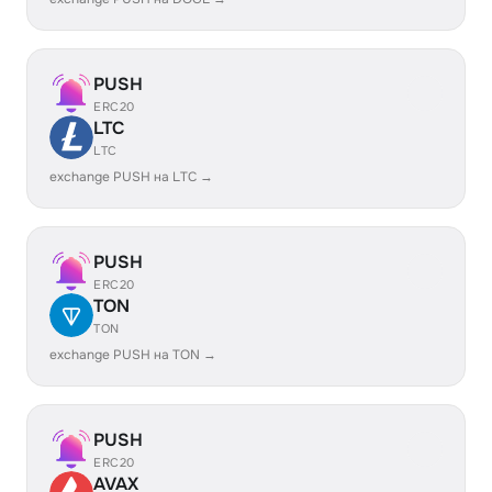
PUSH
ERC20
LTC
LTC
exchange PUSH на LTC →
PUSH
ERC20
TON
TON
exchange PUSH на TON →
PUSH
ERC20
AVAX