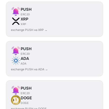
PUSH
ERC20
XRP
XRP
exchange PUSH на XRP →
PUSH
ERC20
ADA
ADA
exchange PUSH на ADA →
PUSH
ERC20
DOGE
DOGE
exchange PUSH на DOGE →