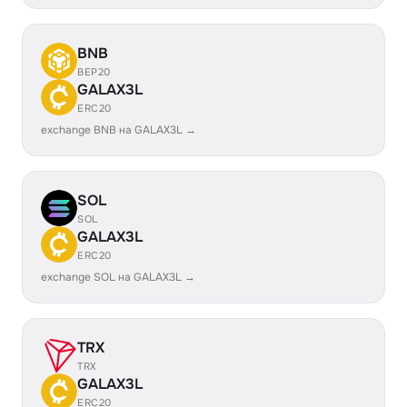
BNB
BEP20
GALAX3L
ERC20
exchange BNB на GALAX3L →
SOL
SOL
GALAX3L
ERC20
exchange SOL на GALAX3L →
TRX
TRX
GALAX3L
ERC20