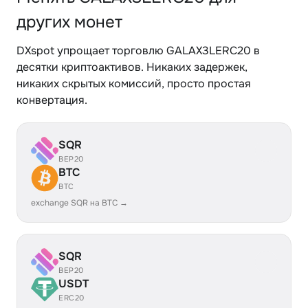
других монет
DXspot упрощает торговлю GALAX3LERC20 в
десятки криптоактивов. Никаких задержек,
никаких скрытых комиссий, просто простая
конвертация.
SQR
BEP20
BTC
BTC
exchange SQR на BTC →
SQR
BEP20
USDT
ERC20