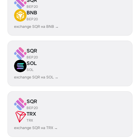
SQR
BEP20
BNB
BEP20
exchange SQR на BNB →
SQR
BEP20
SOL
SOL
exchange SQR на SOL →
SQR
BEP20
TRX
TRX
exchange SQR на TRX →