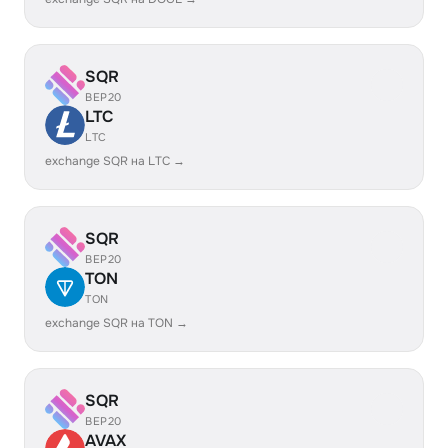
SQR
BEP20
LTC
LTC
exchange SQR на LTC →
SQR
BEP20
TON
TON
exchange SQR на TON →
SQR
BEP20
AVAX