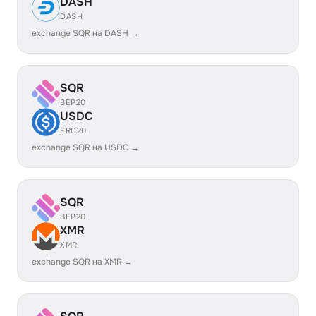
DASH
DASH
exchange SQR на DASH →
SQR
BEP20
USDC
ERC20
exchange SQR на USDC →
SQR
BEP20
XMR
XMR
exchange SQR на XMR →