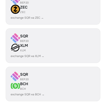
BEP20
ZEC
ZEC
exchange SQR на ZEC →
SQR
BEP20
XLM
XLM
exchange SQR на XLM →
SQR
BEP20
BCH
BCH
exchange SQR на BCH →