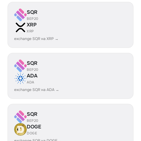
SQR
BEP20
XRP
XRP
exchange SQR на XRP →
SQR
BEP20
ADA
ADA
exchange SQR на ADA →
SQR
BEP20
DOGE
DOGE
exchange SQR на DOGE →