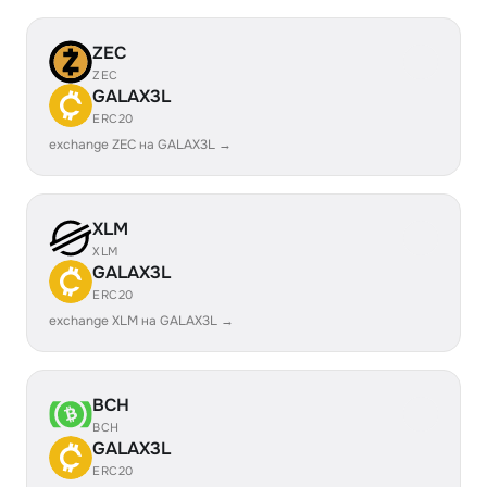
ZEC
ZEC
GALAX3L
ERC20
exchange ZEC на GALAX3L →
XLM
XLM
GALAX3L
ERC20
exchange XLM на GALAX3L →
BCH
BCH
GALAX3L
ERC20