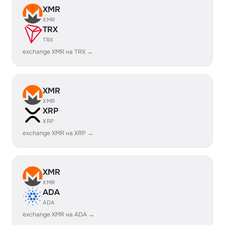
XMR
XMR
TRX
TRX
exchange XMR на TRX →
XMR
XMR
XRP
XRP
exchange XMR на XRP →
XMR
XMR
ADA
ADA
exchange XMR на ADA →