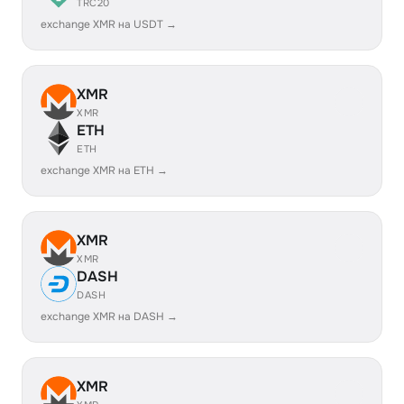
TRC20
exchange XMR на USDT →
XMR
XMR
ETH
ETH
exchange XMR на ETH →
XMR
XMR
DASH
DASH
exchange XMR на DASH →
XMR