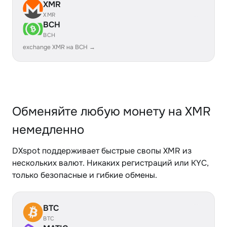
XMR
XMR
BCH
BCH
exchange XMR на BCH →
Обменяйте любую монету на XMR
немедленно
DXspot поддерживает быстрые свопы XMR из
нескольких валют. Никаких регистраций или KYC,
только безопасные и гибкие обмены.
BTC
BTC