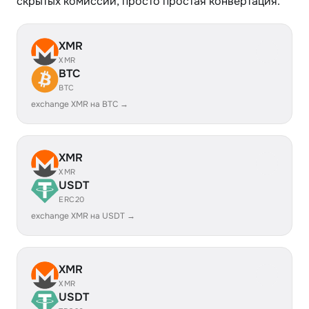
скрытых комиссий, просто простая конвертация.
XMR
XMR
BTC
BTC
exchange XMR на BTC →
XMR
XMR
USDT
ERC20
exchange XMR на USDT →
XMR
XMR
USDT