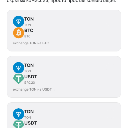
скрытых комиссий, просто простая конвертация.
TON
TON
BTC
BTC
exchange TON на BTC →
TON
TON
USDT
ERC20
exchange TON на USDT →
TON
TON
USDT