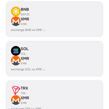
BNB
BEP20
XMR
XMR
exchange BNB на XMR →
SOL
SOL
XMR
XMR
exchange SOL на XMR →
TRX
TRX
XMR
XMR
exchange TRX на XMR →