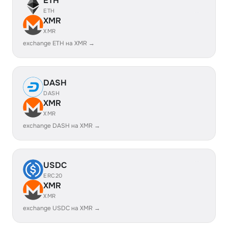
ETH
ETH
XMR
XMR
exchange ETH на XMR →
DASH
DASH
XMR
XMR
exchange DASH на XMR →
USDC
ERC20
XMR
XMR
exchange USDC на XMR →