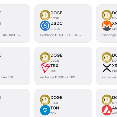
E
DOGE
D
DOGE
DO
H
USDC
X
ERC20
XM
GE на DASH →
exchange DOGE на USDC →
exchange
E
DOGE
D
DOGE
DO
TRX
X
TRX
XR
E на SOL →
exchange DOGE на TRX →
exchange
E
DOGE
D
DOGE
DO
TON
A
TON
AV