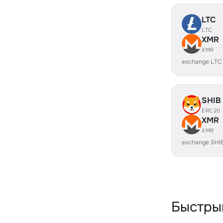
LTC
LTC
XMR
XMR
exchange LTC
SHIB
ERC20
XMR
XMR
exchange SHI
Быстры