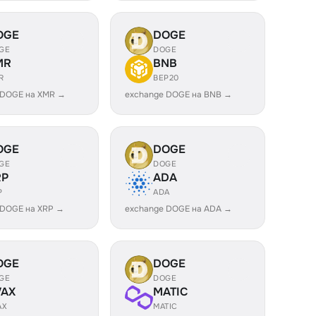
OGE
DOGE
GE
DOGE
MR
BNB
R
BEP20
 DOGE на XMR →
exchange DOGE на BNB →
OGE
DOGE
GE
DOGE
RP
ADA
P
ADA
 DOGE на XRP →
exchange DOGE на ADA →
OGE
DOGE
GE
DOGE
VAX
MATIC
AX
MATIC