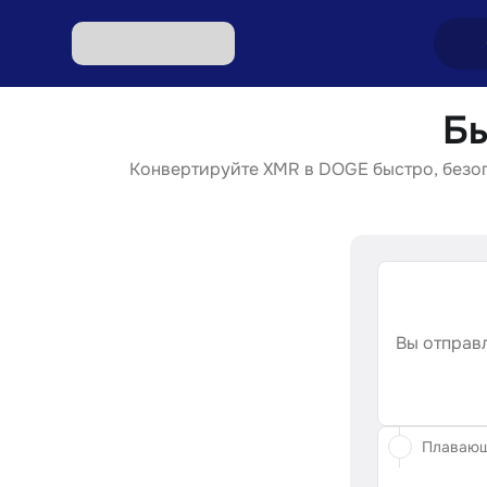
Б
Обмен
Конвертируйте XMR в DOGE быстро, безоп
Обмен
Обмен 
Обмен 
Обмен 
Вы отправл
Плаваю