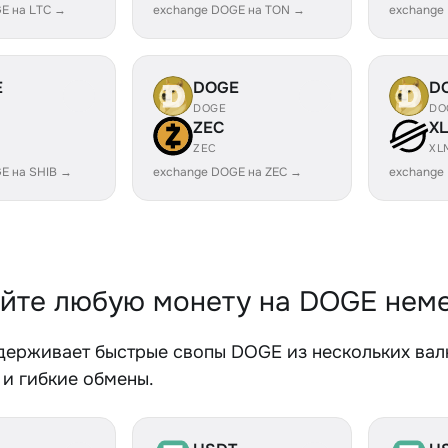
E на LTC →
exchange DOGE на TON →
exchange
E
DOGE
D
DOGE
DO
ZEC
X
ZEC
XL
E на SHIB →
exchange DOGE на ZEC →
exchange
йте любую монету на DOGE нем
держивает быстрые свопы DOGE из нескольких валю
 и гибкие обмены.