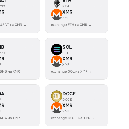
SDT
ETH
C20
ETH
MR
XMR
R
XMR
 USDT на XMR →
exchange ETH на XMR →
NB
SOL
P20
SOL
MR
XMR
R
XMR
 BNB на XMR →
exchange SOL на XMR →
DA
DOGE
A
DOGE
MR
XMR
R
XMR
 ADA на XMR →
exchange DOGE на XMR →