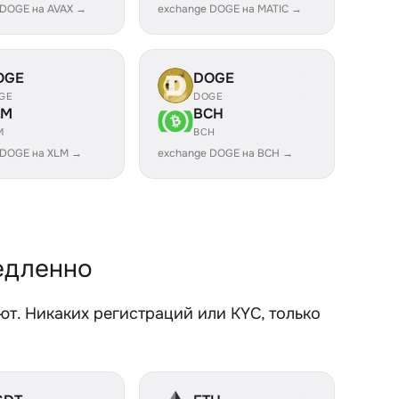
 DOGE на AVAX →
exchange DOGE на MATIC →
OGE
DOGE
GE
DOGE
LM
BCH
M
BCH
 DOGE на XLM →
exchange DOGE на BCH →
едленно
т. Никаких регистраций или KYC, только