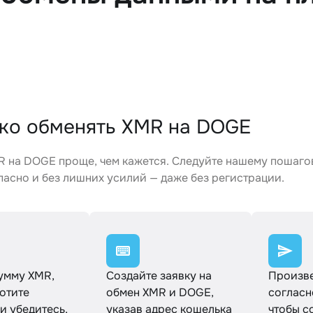
гко обменять XMR на DOGE
R на DOGE проще, чем кажется. Следуйте нашему пошаго
пасно и без лишних усилий — даже без регистрации.
умму XMR,
Создайте заявку на
Произве
отите
обмен XMR и DOGE,
согласн
 и убедитесь,
указав адрес кошелька
чтобы с