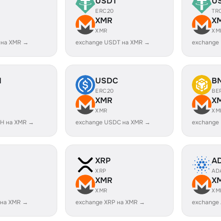
USDT
U
ERC20
TR
XMR
X
XMR
XM
 на XMR →
exchange USDT на XMR →
exchange
H
USDC
B
ERC20
BE
XMR
X
XMR
XM
H на XMR →
exchange USDC на XMR →
exchange
XRP
A
XRP
AD
XMR
X
XMR
XM
 на XMR →
exchange XRP на XMR →
exchange