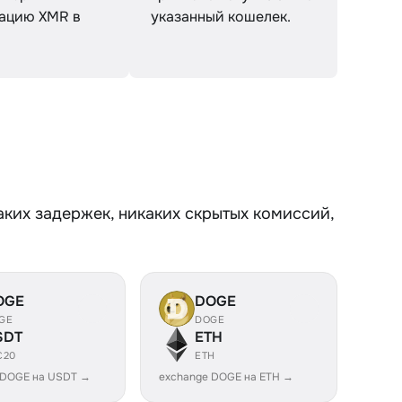
ацию XMR в
указанный кошелек.
аких задержек, никаких скрытых комиссий,
OGE
DOGE
GE
DOGE
SDT
ETH
C20
ETH
 DOGE на USDT →
exchange DOGE на ETH →