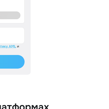
тику AML
и
латформах