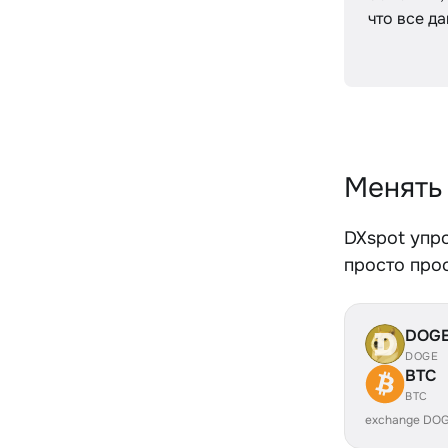
что все д
Менять
DXspot упр
просто про
DOG
DOGE
BTC
BTC
exchange DOG