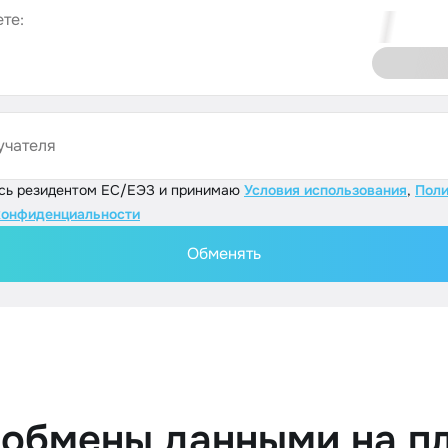
те:
учателя
юсь резидентом ЕС/ЕЭЗ и принимаю
Условия использования
,
Поли
конфиденциальности
Обменять
 обмены данными на п