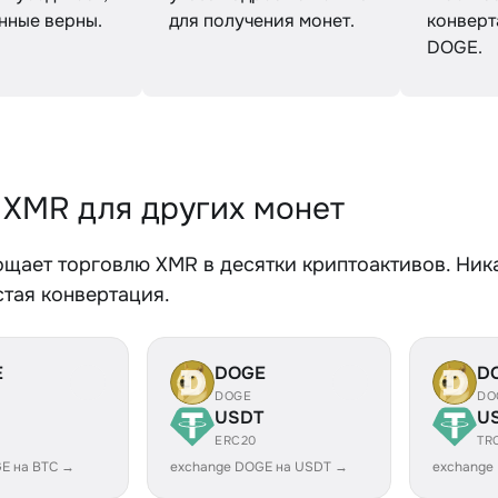
анные верны.
для получения монет.
конверт
DOGE.
 XMR для других монет
ощает торговлю XMR в десятки криптоактивов. Ник
стая конвертация.
E
DOGE
D
DOGE
DO
USDT
U
ERC20
TR
E на BTC →
exchange DOGE на USDT →
exchange