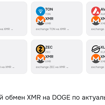
TON
A
TON
AV
XMR
X
XMR
XM
 на XMR →
exchange TON на XMR →
exchange
ZEC
X
ZEC
XL
XMR
X
XMR
XM
B на XMR →
exchange ZEC на XMR →
exchange
й обмен XMR на DOGE по актуал