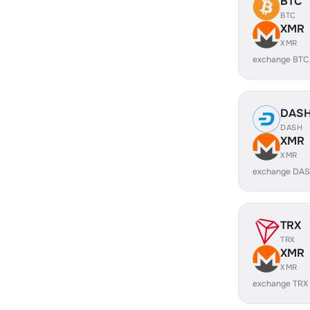
BTC
BTC
XMR
XMR
exchange BTC
DAS
DASH
XMR
XMR
exchange DAS
TRX
TRX
XMR
XMR
exchange TRX