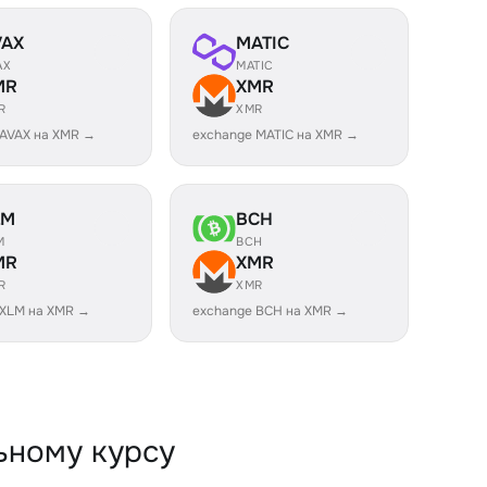
VAX
MATIC
AX
MATIC
MR
XMR
R
XMR
 AVAX на XMR →
exchange MATIC на XMR →
LM
BCH
M
BCH
MR
XMR
R
XMR
 XLM на XMR →
exchange BCH на XMR →
ьному курсу