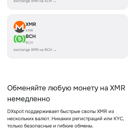
exchange XMR на XLM →
XMR
XMR
BCH
BCH
exchange XMR на BCH →
Обменяйте любую монету на XMR
немедленно
DXspot поддерживает быстрые свопы XMR из
нескольких валют. Никаких регистраций или KYC,
только безопасные и гибкие обмены.