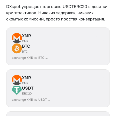
DXspot упрощает торговлю USDTERC20 в десятки
криптоактивов. Никаких задержек, никаких
скрытых комиссий, просто простая конвертация.
XMR
XMR
BTC
BTC
exchange XMR на BTC →
XMR
XMR
USDT
ERC20
exchange XMR на USDT →