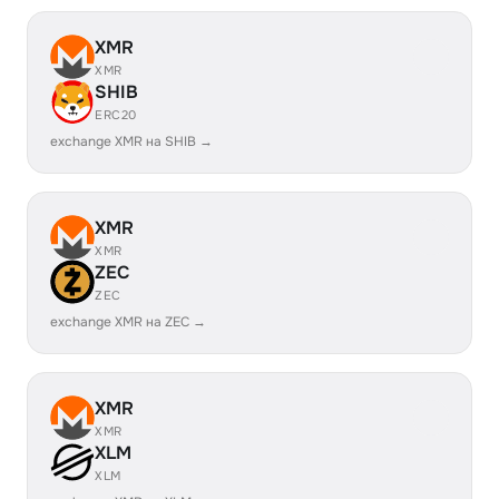
XMR
XMR
SHIB
ERC20
exchange XMR на SHIB →
XMR
XMR
ZEC
ZEC
exchange XMR на ZEC →
XMR
XMR
XLM
XLM