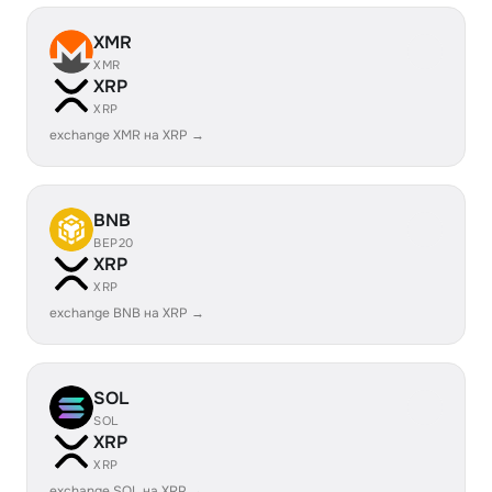
XMR
XMR
XRP
XRP
exchange XMR на XRP →
BNB
BEP20
XRP
XRP
exchange BNB на XRP →
SOL
SOL
XRP
XRP
exchange SOL на XRP →