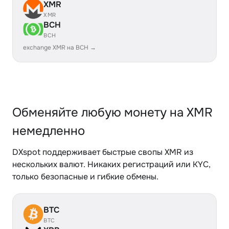
XMR
XMR
BCH
BCH
exchange XMR на BCH →
Обменяйте любую монету на XMR
немедленно
DXspot поддерживает быстрые свопы XMR из
нескольких валют. Никаких регистраций или KYC,
только безопасные и гибкие обмены.
BTC
BTC