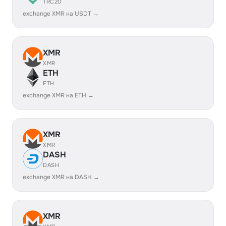
TRC20
exchange XMR на USDT →
XMR
XMR
ETH
ETH
exchange XMR на ETH →
XMR
XMR
DASH
DASH
exchange XMR на DASH →
XMR