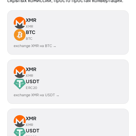
скрытых комиссий, просто простая конвертация.
XMR
XMR
BTC
BTC
exchange XMR на BTC →
XMR
XMR
USDT
ERC20
exchange XMR на USDT →
XMR
XMR
USDT