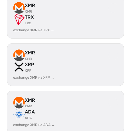
XMR
XMR
TRX
TRX
exchange XMR на TRX →
XMR
XMR
XRP
XRP
exchange XMR на XRP →
XMR
XMR
ADA
ADA
exchange XMR на ADA →