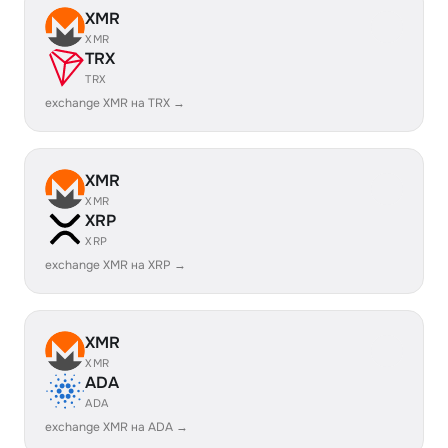
XMR
XMR
TRX
TRX
exchange XMR на TRX →
XMR
XMR
XRP
XRP
exchange XMR на XRP →
XMR
XMR
ADA
ADA
exchange XMR на ADA →