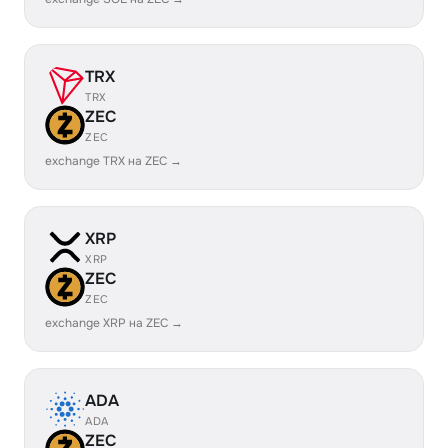
TRX
TRX
ZEC
ZEC
exchange TRX на ZEC →
XRP
XRP
ZEC
ZEC
exchange XRP на ZEC →
ADA
ADA
ZEC