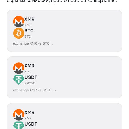
скрытых комиссий, просто простая конвертация.
XMR
XMR
BTC
BTC
exchange XMR на BTC →
XMR
XMR
USDT
ERC20
exchange XMR на USDT →
XMR
XMR
USDT