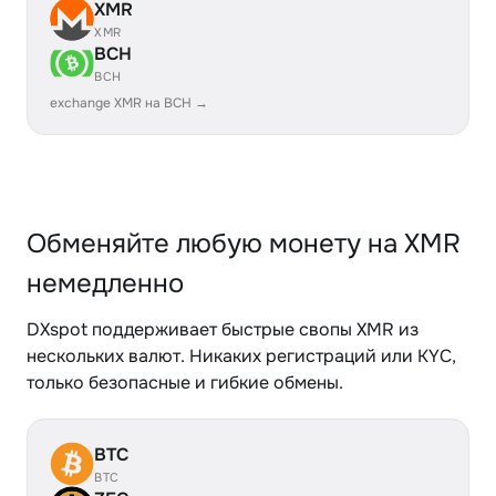
XMR
XMR
BCH
BCH
exchange XMR на BCH →
Обменяйте любую монету на XMR
немедленно
DXspot поддерживает быстрые свопы XMR из
нескольких валют. Никаких регистраций или KYC,
только безопасные и гибкие обмены.
BTC
BTC