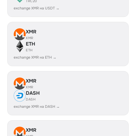
TRC20
exchange XMR на USDT →
XMR
XMR
ETH
ETH
exchange XMR на ETH →
XMR
XMR
DASH
DASH
exchange XMR на DASH →
XMR